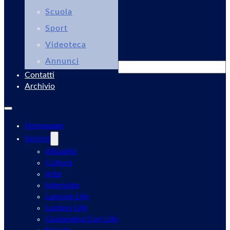
Scuola
Sport
Videoteca
Annunci
Cerca
Contatti
Archivio
Homepage
Sezioni
Attualità
Cultura
Arte
Interviste
Lanuvio Life
Lariano Life
Giulianello/Cori Life