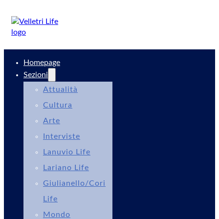
Homepage
Sezioni
Attualità
Cultura
Arte
Interviste
Lanuvio Life
Lariano Life
Giulianello/Cori
Life
Mondo