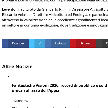
Morelli e Doriano Perciballi, con la partecipazione della nutrizi
L’evento, inaugurato da Giancarlo Righini, Assessore Agricoltur
Riccardo Velasco, Direttore Viticoltura ed Enologia, e patrocina
attraverso la valorizzazione delle eccellenze agroalimentari lo
un settore in continua evoluzione, dove tradizione e innovazione
Facebook
X
Linkedin
Pinterest
E
Altre Notizie
Fantastiche Visioni 2026: record di pubblico e sold 
unica sull’asse dell’Appia
05/08/2026