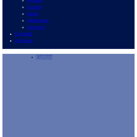
Mondo
Scuola
Sport
Videoteca
Annunci
Contatti
Archivio
Cultura
12.000 visitatori in tre giorni: edizione record p
Redazione
26/06/2025