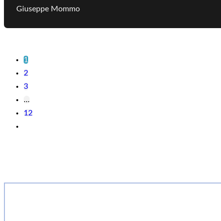
Giuseppe Mommo
1
2
3
…
12