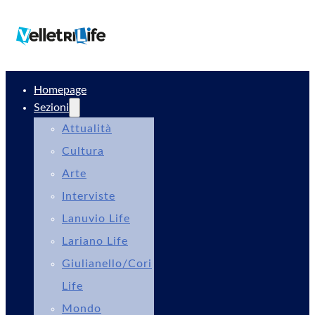
Homepage
Sezioni
Attualità
Cultura
Arte
Interviste
Lanuvio Life
Lariano Life
Giulianello/Cori
Life
Mondo