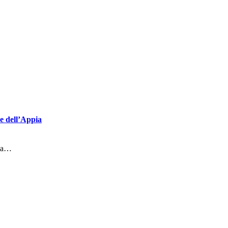
se dell’Appia
gna…