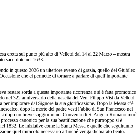
a eretta sul punto più alto di Velletri dal 14 al 22 Marzo – mostra
ato sacerdote nel 1633.
endo in questo 2026 un ulteriore evento di grazia, quello del Giubileo
ccasione che ci permette di tornare a parlare di quell’importante
a restare sorda a questa importante ricorrenza e si è fatta promotrice
ndo nel 322 anniversario della nascita del Ven. Filippo Visi da Velletri
sa per implorare dal Signore la sua glorificazione. Dopo la Messa c’è
manescalco, dopo la morte del padre vestì l’abito di San Francesco nel
la tisi dopo un breve soggiorno nel Convento di S. Angelo Romano morì
el processo canonico per la sua beatificazione che purtroppo si è
I nel 1832. Le iniziative come la Santa Messa e quelle che seguiranno
essione quel miracolo necessario affinché venga dichiarato beato.