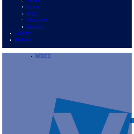
Mondo
Scuola
Sport
Videoteca
Annunci
Contatti
Archivio
Cultura
A Velletri la 20esima edizione di “Calici sotto le
Redazione
29/07/2025