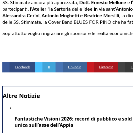
SS. Stimmate ancora più apprezzata,
Dott. Ernesto Mellone
e
partecipanti
, l’Atelier “la Sartoria delle idee in via sant’Antonio
Alessandra Cerini, Antonio Moghetti e Beatrice Morsilli
, la di
delle SS. Stimmate, la Cover Band BLUES FOR PINO che ha fatt
Soprattutto voglio ringraziare gli sponsor e le realtà economich
Facebook
X
Linkedin
Pinterest
E
Altre Notizie
Fantastiche Visioni 2026: record di pubblico e sold 
unica sull’asse dell’Appia