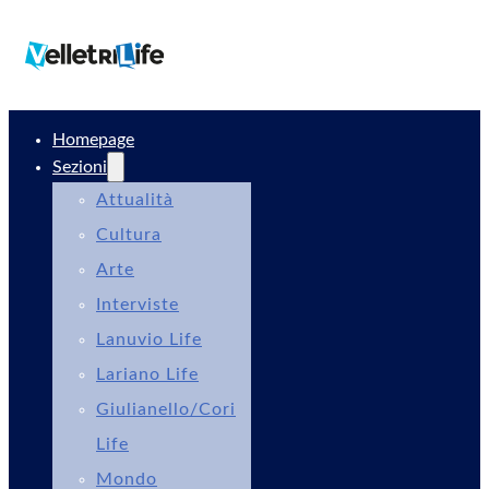
Homepage
Sezioni
Attualità
Cultura
Arte
Interviste
Lanuvio Life
Lariano Life
Giulianello/Cori
Life
Mondo