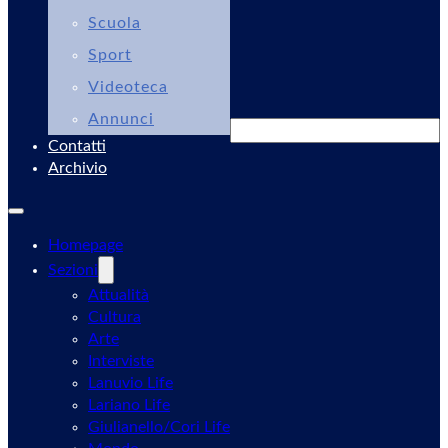
Scuola
Sport
Videoteca
Annunci
Cerca
Contatti
Archivio
Homepage
Sezioni
Attualità
Cultura
Arte
Interviste
Lanuvio Life
Lariano Life
Giulianello/Cori Life