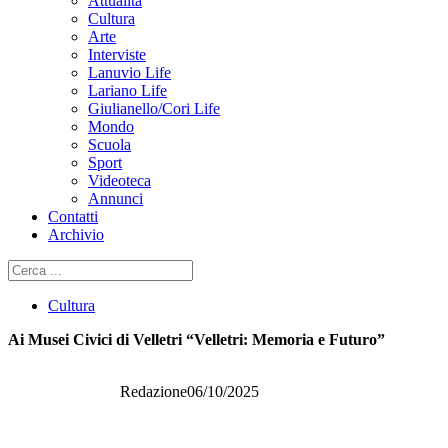
Attualità
Cultura
Arte
Interviste
Lanuvio Life
Lariano Life
Giulianello/Cori Life
Mondo
Scuola
Sport
Videoteca
Annunci
Contatti
Archivio
Cerca
Cultura
Ai Musei Civici di Velletri “Velletri: Memoria e Futuro”
Redazione
06/10/2025