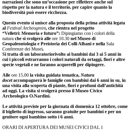
narrazioni che sono un’occasione per riflettere anche sul
rispetto per la natura e il territorio, per capire quanto la
biodiversità può essere ricchezza.
Questo evento si unisce alla proposta della prima attività legata
al
Festival Archeogreen
, che rientra nel progetto
“Velletri: Memoria e futuro”:
Dipingiamo con i colori della
natura
che si svolgerà alle
ore 10.30
nel Museo di
Geopaleontologia e Preistoria dei Colli Albani e nella
Sala
Conferenze dei Musei
.
Si tratta di un laboratoriorivolto ai bambini dai 3 ai 5 anni in
cui i piccoli estrarranno i colori naturali da ortaggi, fiori e altre
specie vegetali e ne faranno acquerelli per dipingere.
Alle
ore 15.00
la visita guidata tematica,
Natura
docet
accompagnerà le famiglie con bambini dai 6 anni in su, in
una visita alla scoperta di piante, fiori e profumi dall’antichità
ad oggi. La visita si svolgerà presso il Museo Civico
Archeologico O.Nardini.
Le attività previste per la giornata di domenica 12 ottobre, come
il biglietto di ingresso, saranno gratuite per bambini e per un
genitore ogni bambino sotto i 6 anni.
ORARI DI APERTURA DEI MUSEI CIVICI DAL 1