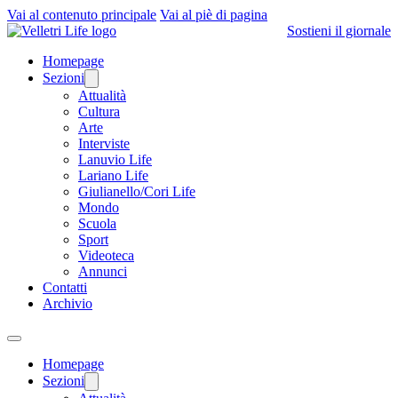
Vai al contenuto principale
Vai al piè di pagina
Sostieni il giornale
Homepage
Sezioni
Attualità
Cultura
Arte
Interviste
Lanuvio Life
Lariano Life
Giulianello/Cori Life
Mondo
Scuola
Sport
Videoteca
Annunci
Contatti
Archivio
Homepage
Sezioni