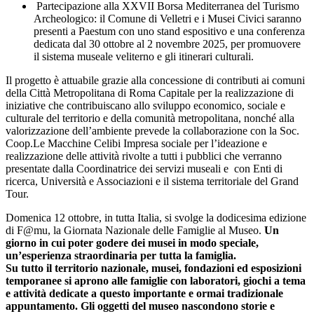
Partecipazione alla XXVII Borsa Mediterranea del Turismo
Archeologico: il Comune di Velletri e i Musei Civici saranno
presenti a Paestum con uno stand espositivo e una conferenza
dedicata dal 30 ottobre al 2 novembre 2025, per promuovere
il sistema museale veliterno e gli itinerari culturali.
Il progetto è attuabile grazie alla concessione di contributi ai comuni
della Città Metropolitana di Roma Capitale per la realizzazione di
iniziative che contribuiscano allo sviluppo economico, sociale e
culturale del territorio e della comunità metropolitana, nonché alla
valorizzazione dell’ambiente prevede la collaborazione con la Soc.
Coop.Le Macchine Celibi Impresa sociale per l’ideazione e
realizzazione delle attività rivolte a tutti i pubblici che verranno
presentate dalla Coordinatrice dei servizi museali e con Enti di
ricerca, Università e Associazioni e il sistema territoriale del Grand
Tour.
Domenica 12 ottobre, in tutta Italia, si svolge la dodicesima edizione
di F@mu, la Giornata Nazionale delle Famiglie al Museo.
Un
giorno in cui poter godere dei musei in modo speciale,
un’esperienza straordinaria per tutta la famiglia.
Su tutto il territorio nazionale, musei, fondazioni ed esposizioni
temporanee si aprono alle famiglie con laboratori, giochi a tema
e attività dedicate a questo importante e ormai tradizionale
appuntamento. Gli oggetti del museo nascondono storie e