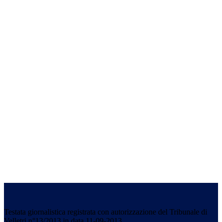
Testata giornalistica registrata con autorizzazione del Tribunale di
Velletri n°13/2013 in data 11-09-2013.