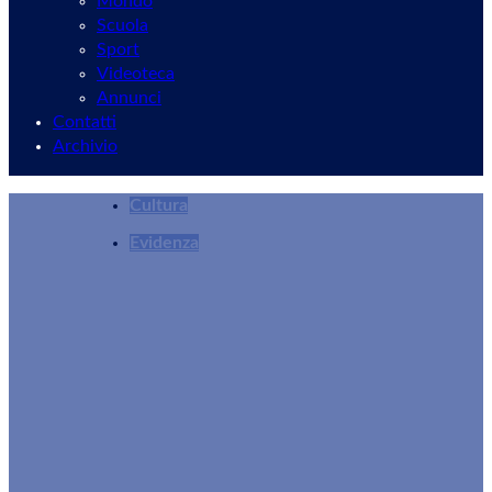
Mondo
Scuola
Sport
Videoteca
Annunci
Contatti
Archivio
Cultura
Evidenza
Al via il Premio Nazionale Letterario “Velletri 
Rocco Della Corte
20/04/2026