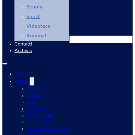
Scuola
Sport
Videoteca
Annunci
Cerca
Contatti
Archivio
Homepage
Sezioni
Attualità
Cultura
Arte
Interviste
Lanuvio Life
Lariano Life
Giulianello/Cori Life