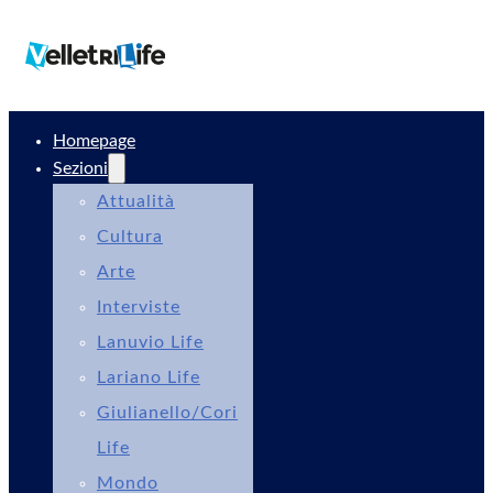
Homepage
Sezioni
Attualità
Cultura
Arte
Interviste
Lanuvio Life
Lariano Life
Giulianello/Cori
Life
Mondo