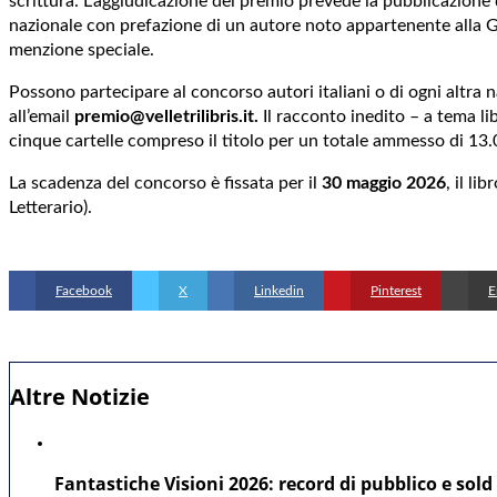
scrittura. L’aggiudicazione del premio prevede la pubblicazione 
nazionale con prefazione di un autore noto appartenente alla G
menzione speciale.
Possono partecipare al concorso autori italiani o di ogni altra
all’email
premio@velletrilibris.it.
Il racconto inedito – a tema li
cinque cartelle compreso il titolo per un totale ammesso di 13.
La scadenza del concorso è fissata per il
30 maggio 2026
, il l
Letterario).
Facebook
X
Linkedin
Pinterest
E
Altre Notizie
Fantastiche Visioni 2026: record di pubblico e sold 