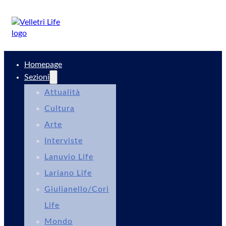
Homepage
Sezioni
Attualità
Cultura
Arte
Interviste
Lanuvio Life
Lariano Life
Giulianello/Cori
Life
Mondo