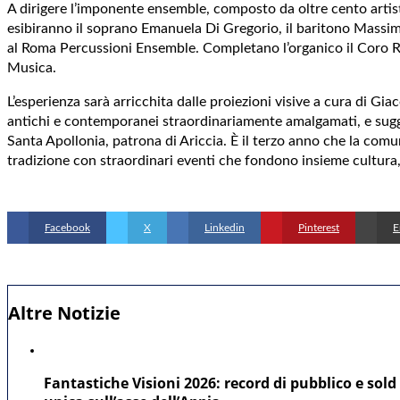
A dirigere l’imponente ensemble, composto da oltre cento artisti
esibiranno il soprano Emanuela Di Gregorio, il baritono Massim
al Roma Percussioni Ensemble. Completano l’organico il Coro Ru
Musica.
L’esperienza sarà arricchita dalle proiezioni visive a cura di G
antichi e contemporanei straordinariamente amalgamati, e sugges
Santa Apollonia, patrona di Ariccia. È il terzo anno che la com
tradizione con straordinari eventi che fondono insieme cultura
Facebook
X
Linkedin
Pinterest
E
Altre Notizie
Fantastiche Visioni 2026: record di pubblico e sold 