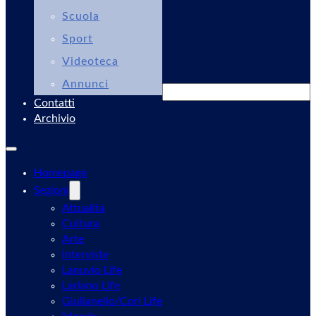
Scuola
Sport
Videoteca
Annunci
Cerca
Contatti
Archivio
Homepage
Sezioni
Attualità
Cultura
Arte
Interviste
Lanuvio Life
Lariano Life
Giulianello/Cori Life