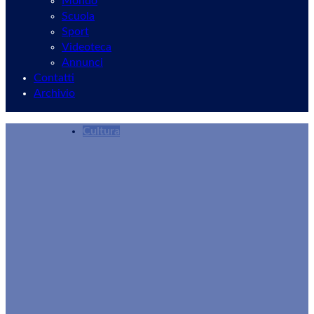
Mondo
Scuola
Sport
Videoteca
Annunci
Contatti
Archivio
Cultura
Ariccia, i “Carmina Burana in piazza di Corte: 
Redazione
18/07/2025