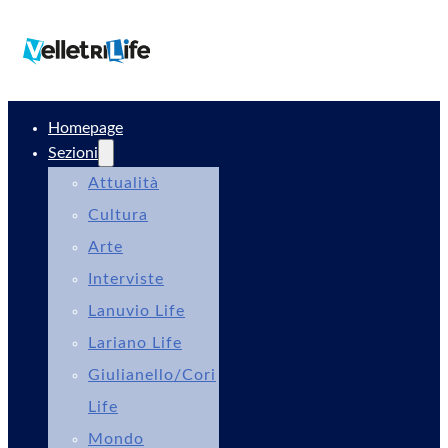
Homepage
Sezioni
Attualità
Cultura
Arte
Interviste
Lanuvio Life
Lariano Life
Giulianello/Cori
Life
Mondo