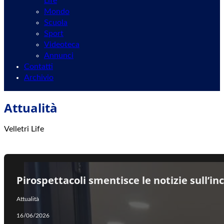
Life
Mondo
Scuola
Sport
Videoteca
Annunci
Contatti
Archivio
Attualità
Velletri Life
Pirospettacoli smentisce le notizie sull’i
Attualità
16/06/2026