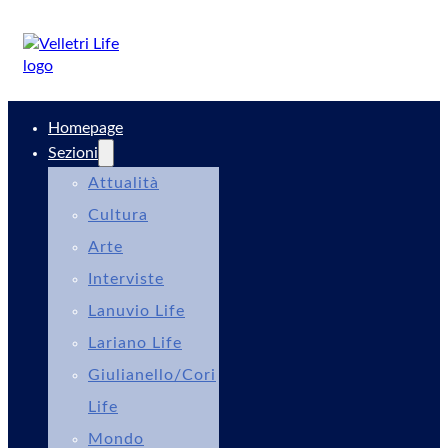
Homepage
Sezioni
Attualità
Cultura
Arte
Interviste
Lanuvio Life
Lariano Life
Giulianello/Cori
Life
Mondo