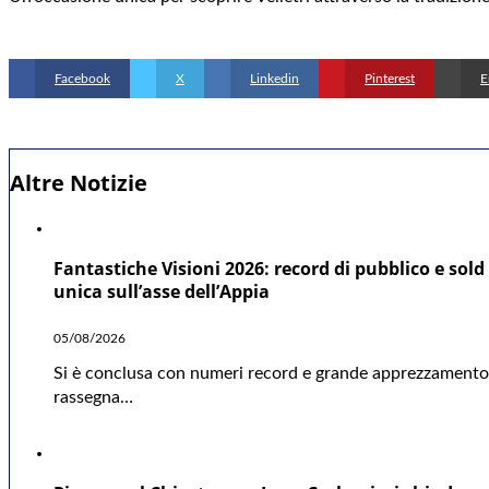
Facebook
X
Linkedin
Pinterest
E
Altre Notizie
Fantastiche Visioni 2026: record di pubblico e sold 
unica sull’asse dell’Appia
05/08/2026
Si è conclusa con numeri record e grande apprezzamento d
rassegna…