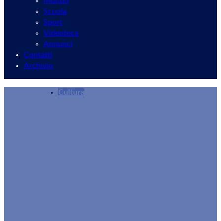
Mondo
Scuola
Sport
Videoteca
Annunci
Contatti
Archivio
Cultura
Conferenze e visite guidate con il Gruppo Arche
Redazione
15/09/2025