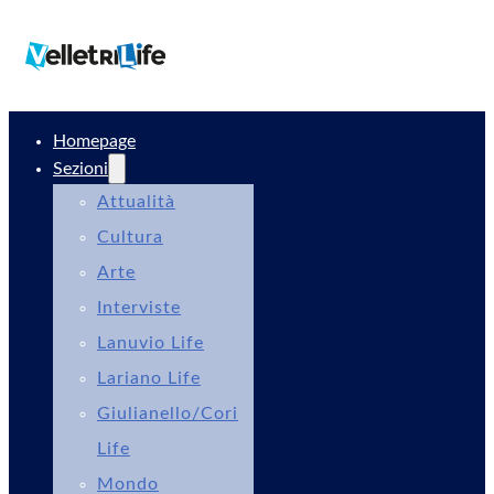
Homepage
Sezioni
Attualità
Cultura
Arte
Interviste
Lanuvio Life
Lariano Life
Giulianello/Cori
Life
Mondo