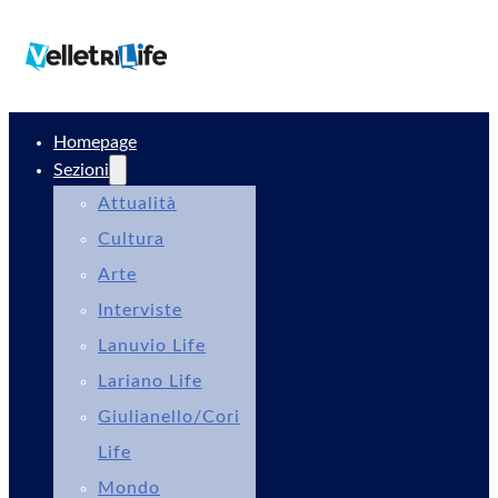
Homepage
Sezioni
Attualità
Cultura
Arte
Interviste
Lanuvio Life
Lariano Life
Giulianello/Cori
Life
Mondo