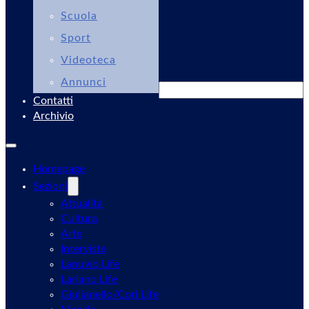
Scuola
Sport
Videoteca
Annunci
Cerca
Contatti
Archivio
Homepage
Sezioni
Attualità
Cultura
Arte
Interviste
Lanuvio Life
Lariano Life
Giulianello/Cori Life