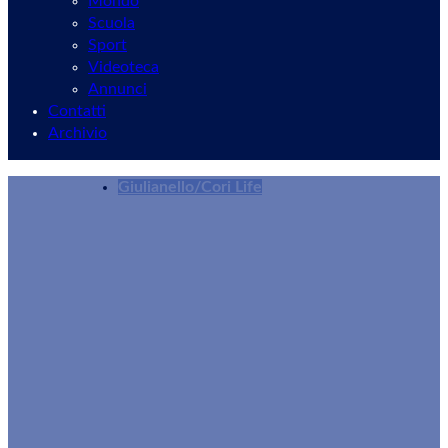
Mondo
Scuola
Sport
Videoteca
Annunci
Contatti
Archivio
Giulianello/Cori Life
Cori, “La salute mentale è politica”
Sofia Bucci
10/09/2025