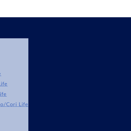
e
ife
ife
lo/Cori Life