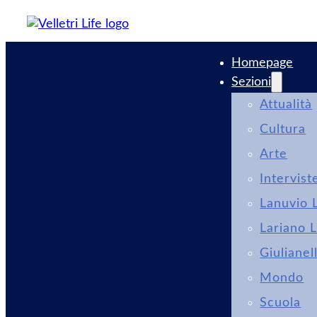
Homepage
Sezioni
Attualità
Cultura
Arte
Intervist
Lanuvio L
Lariano L
Giulianel
Mondo
Scuola