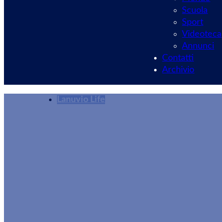
Scuola
Sport
Videoteca
Annunci
Contatti
Archivio
Lanuvio Life
Danza, Successo p
Sospita” a Lanuvi
Redazione
08/07/2025