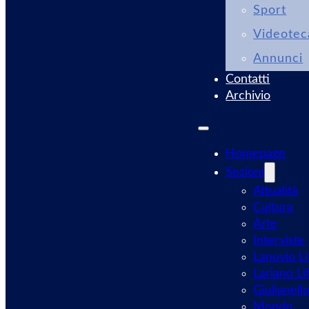
Sport
Videotec
Annunci
Contatti
Archivio
Homepage
Sezioni
Attualità
Cultura
Arte
Interviste
Lanuvio Li
Lariano Li
Giulianell
Mondo