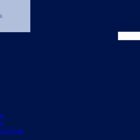
a
Cerca
fe
fe
o/Cori Life