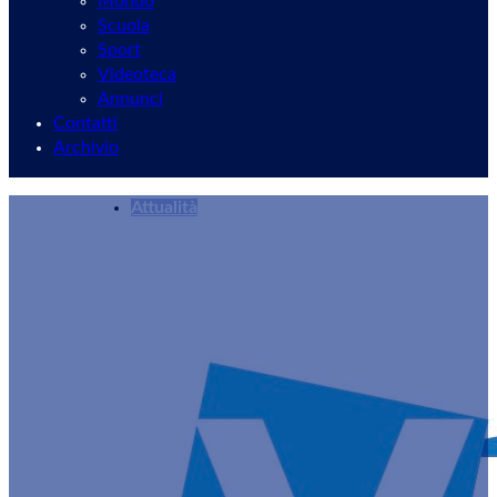
Mondo
Scuola
Sport
Videoteca
Annunci
Contatti
Archivio
Attualità
Ex Convento di San Francesco: il 16 febbraio 20
Redazione
11/02/2026