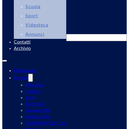
Scuola
Sport
Videoteca
Annunci
Cerca
Contatti
Archivio
Homepage
Sezioni
Attualità
Cultura
Arte
Interviste
Lanuvio Life
Lariano Life
Giulianello/Cori Life