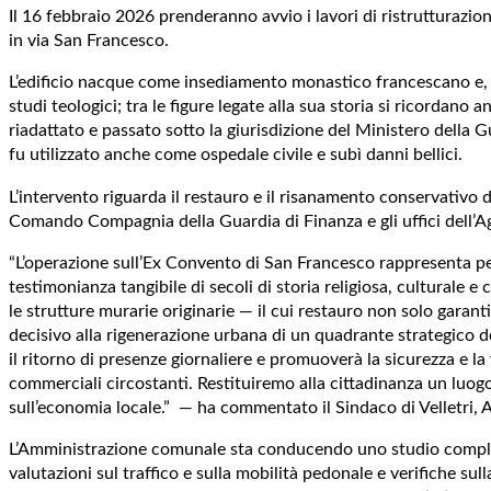
Il 16 febbraio 2026 prenderanno avvio i lavori di ristrutturazi
in via San Francesco.
L’edificio nacque come insediamento monastico francescano e, se
studi teologici; tra le figure legate alla sua storia si ricordan
riadattato e passato sotto la giurisdizione del Ministero dell
fu utilizzato anche come ospedale civile e subì danni bellici.
L’intervento riguarda il restauro e il risanamento conservativo d
Comando Compagnia della Guardia di Finanza e gli uffici dell’Ag
“L’operazione sull’Ex Convento di San Francesco rappresenta per V
testimonianza tangibile di secoli di storia religiosa, culturale e 
le strutture murarie originarie — il cui restauro non solo garant
decisivo alla rigenerazione urbana di un quadrante strategico del
il ritorno di presenze giornaliere e promuoverà la sicurezza e la 
commerciali circostanti. Restituiremo alla cittadinanza un luog
sull’economia locale.” — ha commentato il Sindaco di Velletri, 
L’Amministrazione comunale sta conducendo uno studio complessivo
valutazioni sul traffico e sulla mobilità pedonale e verifiche su