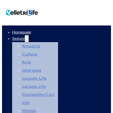
Homepage
Sezioni
Attualità
Cultura
Arte
Interviste
Lanuvio Life
Lariano Life
Giulianello/Cori
Life
Mondo