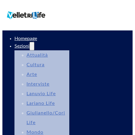
Homepage
Sezioni
Attualità
Cultura
Arte
Interviste
Lanuvio Life
Lariano Life
Giulianello/Cori
Life
Mondo