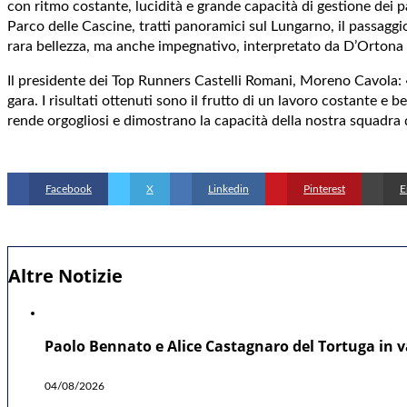
con ritmo costante, lucidità e grande capacità di gestione dei p
Parco delle Cascine, tratti panoramici sul Lungarno, il passaggi
rara bellezza, ma anche impegnativo, interpretato da D’Ortona 
Il presidente dei Top Runners Castelli Romani, Moreno Cavola: «L
gara. I risultati ottenuti sono il frutto di un lavoro costante e
rende orgogliosi e dimostrano la capacità della nostra squadra 
Facebook
X
Linkedin
Pinterest
E
Altre Notizie
Paolo Bennato e Alice Castagnaro del Tortuga in va
04/08/2026