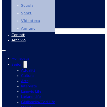
Scuola
Sport
Videoteca
Annunci
Cerca
Contatti
Archivio
Homepage
Sezioni
Attualità
Cultura
Arte
Interviste
Lanuvio Life
Lariano Life
Giulianello/Cori Life