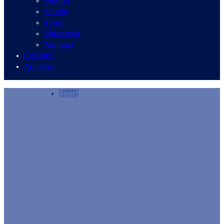
Mondo
Scuola
Sport
Videoteca
Annunci
Contatti
Archivio
Sport
Fiumicino Half Marathon, Scorrendo tra le Fon
Redazione
01/12/2025