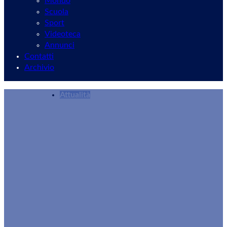
Mondo
Scuola
Sport
Videoteca
Annunci
Contatti
Archivio
Attualità
Flash mob per Gaza: il 17 luglio al mercato del
Redazione
15/07/2025