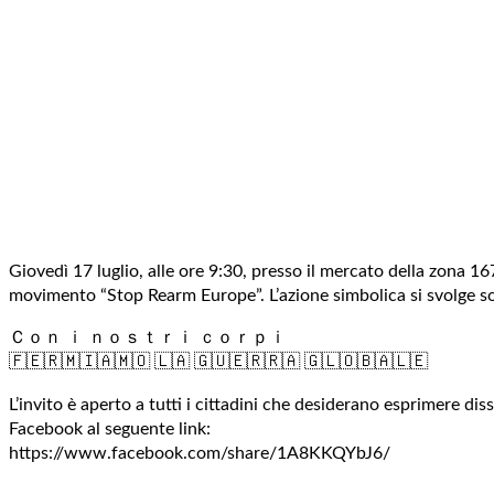
Giovedì 17 luglio, alle ore 9:30, presso il mercato della zona 167
movimento “Stop Rearm Europe”. L’azione simbolica si svolge so
Ｃｏｎ ｉ ｎｏｓｔｒｉ ｃｏｒｐｉ
🇫​​🇪​​🇷​​🇲​​🇮​​🇦​​🇲​​🇴​ ​🇱​​🇦​ ​🇬​​🇺​​🇪​​🇷​​🇷​​🇦​ ​🇬​​🇱​​🇴​​🇧​​🇦​​🇱​​🇪​
L’invito è aperto a tutti i cittadini che desiderano esprimere dis
Facebook al seguente link:
https://www.facebook.com/share/1A8KKQYbJ6/