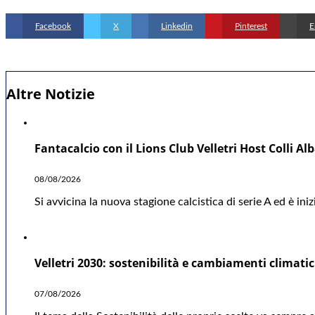
Facebook
X
Linkedin
Pinterest
E
Altre Notizie
Fantacalcio con il Lions Club Velletri Host Colli Al
08/08/2026
Si avvicina la nuova stagione calcistica di serie A ed è ini
Velletri 2030: sostenibilità e cambiamenti climatic
07/08/2026