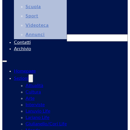
Scuola
Sport
Videoteca
Annunci
Cerca
Contatti
Archivio
Homepage
Sezioni
Attualità
Cultura
Arte
Interviste
Lanuvio Life
Lariano Life
Giulianello/Cori Life