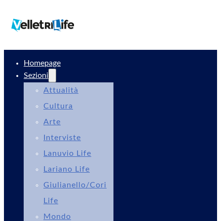
Homepage
Sezioni
Attualità
Cultura
Arte
Interviste
Lanuvio Life
Lariano Life
Giulianello/Cori
Life
Mondo