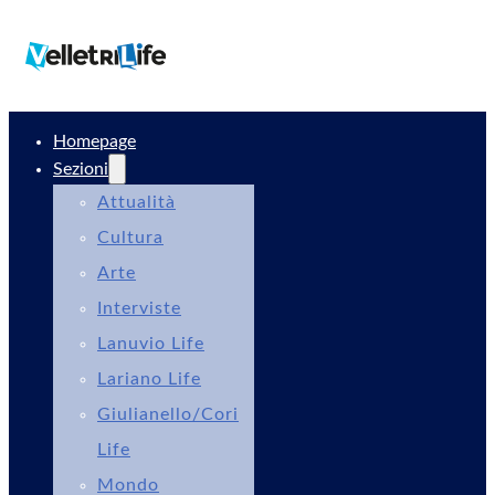
Homepage
Sezioni
Attualità
Cultura
Arte
Interviste
Lanuvio Life
Lariano Life
Giulianello/Cori
Life
Mondo