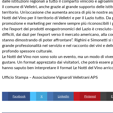
dalle istituzioni regionali a tutto il comparto vinicolo e agroal
il comune di Velletri, anche grazie al grande supporto delle isti
territorio. Un’occasione che aumenta ancora di più le nostre as
Notti del Vino per il territorio di Velletri e per il Lazio tutto
promozione e marketing per rendere sempre più riconoscibili i pr
che l’export dei prodotti enogastronomici del Lazio è cresciut
difficili, dai dazi per l’export verso il mercato americano, alla 
stanno dimostrando di poter affrontare”. Righini e Simonetti si 
grande professionalità nel servizio e nel racconto dei vini e d
profondo spessore culturale.
Le Notti del Vino non sono solo un evento, ma un modo di vivere l
gustare. Un format apprezzato dai visitatori, che potrà essere p
hanno saputo ben interpretare il format Le Notti del Vino arric
Ufficio Stampa – Associazione Vignaroli Velletrani APS
Facebook
X
Linkedin
Pinterest
E