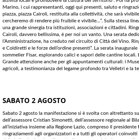
attività locali e promuovere la cultura del territorio”. Poi ha p
Marino, i cui rappresentanti, oggi qui presenti, saluto e ringrazi
piazza, piazza Cairoli, restituita alla collettività, che sarà vivi
cercheremo di rendere più fruibile e vivibile…”. Sulla stessa lin
una grande sinergia tra istituzioni, associazioni e cittadini. Ri
Cairoli, davvero bellissima, è per noi un vanto. Una serata dedic
l’Amministrazione, ha creduto nel circuito di Città del Vino. Ri
e Coldiretti e le forze dell’ordine presenti”. La serata inaugura
sommelier Fisar, esplorando calici e sapori delle cantine locali. 
Grande attenzione anche per gli appuntamenti culturali: i Musei C
agricoli, a testimonianza del legame profondo tra Velletri e la te
SABATO 2 AGOSTO
Sabato 2 agosto la manifestazione si è svolta con altrettanto 
dell’assessore Cristian Simonetti, dell’assessore regionale al Bi
all’iniziativa insieme alla Regione Lazio, compreso il president
ringraziamenti agli organizzatori e a tutti gli operatori coinvol