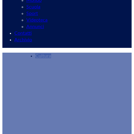
Mondo
Scuola
Sport
Videoteca
Annunci
Contatti
Archivio
Cultura
Gente, arte e prodotti tipici: gran pienone a Pia
Redazione
05/08/2025