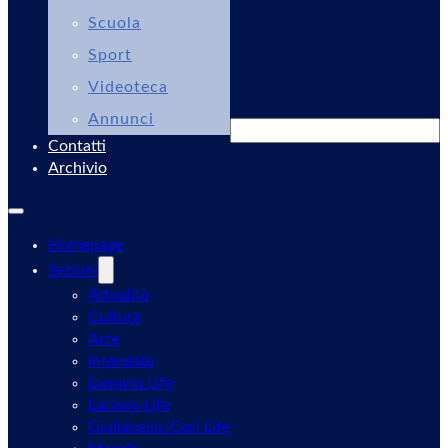
Scuola
Sport
Videoteca
Annunci
Cerca
Contatti
Archivio
Homepage
Sezioni
Attualità
Cultura
Arte
Interviste
Lanuvio Life
Lariano Life
Giulianello/Cori Life