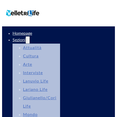
Homepage
Sezioni
Attualità
Cultura
Arte
Interviste
Lanuvio Life
Lariano Life
Giulianello/Cori
Life
Mondo