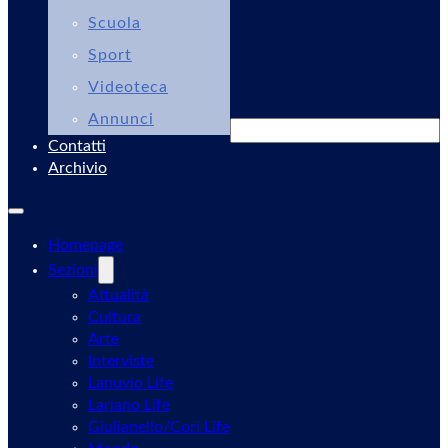
Scuola
Sport
Videoteca
Annunci
Cerca
Contatti
Archivio
Homepage
Sezioni
Attualità
Cultura
Arte
Interviste
Lanuvio Life
Lariano Life
Giulianello/Cori Life