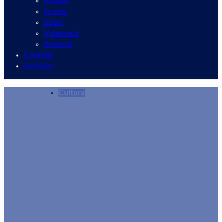
Mondo
Scuola
Sport
Videoteca
Annunci
Contatti
Archivio
Cultura
Il 14 giugno l’evento “APERinSCENA”, teatro sott
Redazione
11/06/2025