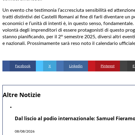
Un evento che testimonia l’accresciuta sensibilità ed attenzione d
tratti distintivi dei Castelli Romani al fine di farli diventare 
economici e l’unità di intenti è, in questo senso, fondamentale
volontà degli imprenditori di essere protagonisti di questo proge
stanno pianificando, per il 2° semestre 2025, diversi altri event
e nazionali. Prossimamente sarà reso noto il calendario ufficia
Facebook
X
Linkedin
Pinterest
E
Altre Notizie
Dal liscio al podio internazionale: Samuel Fieramo
08/08/2026