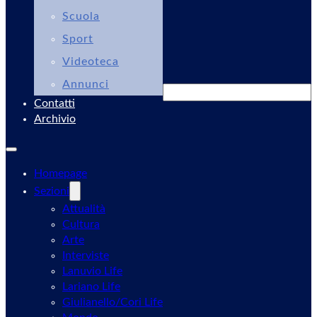
Scuola
Sport
Videoteca
Annunci
Cerca
Contatti
Archivio
Homepage
Sezioni
Attualità
Cultura
Arte
Interviste
Lanuvio Life
Lariano Life
Giulianello/Cori Life