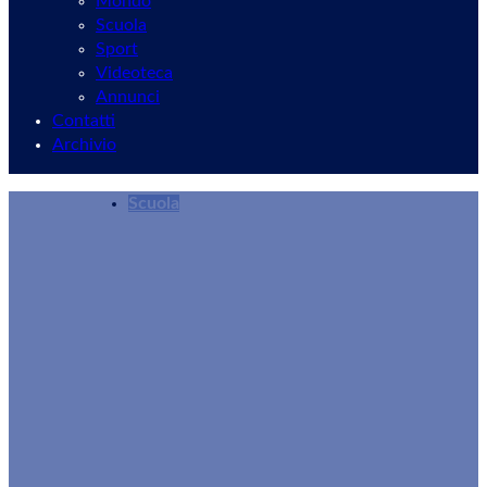
Mondo
Scuola
Sport
Videoteca
Annunci
Contatti
Archivio
Scuola
Il Laboratorio Musicale dell’Istituto via Salvo
Redazione
13/05/2026