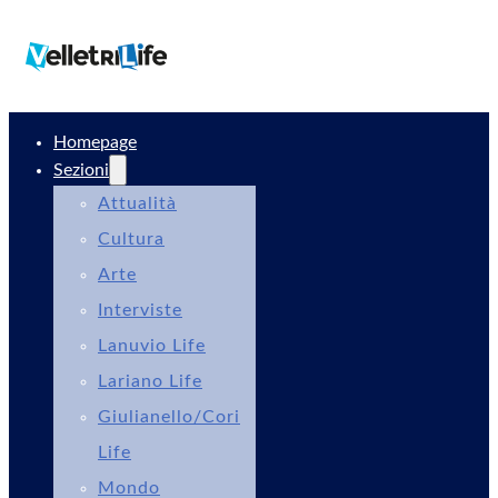
Homepage
Sezioni
Attualità
Cultura
Arte
Interviste
Lanuvio Life
Lariano Life
Giulianello/Cori
Life
Mondo