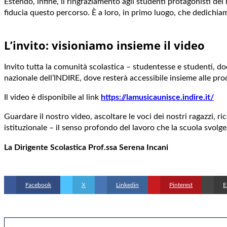
Estendo, infine, il ringraziamento agli studenti protagonisti del 
fiducia questo percorso. È a loro, in primo luogo, che dedichi
L’invito: visioniamo insieme il video
Invito tutta la comunità scolastica – studentesse e studenti, doc
nazionale dell’INDIRE, dove resterà accessibile insieme alle prod
Il video è disponibile al link
https://lamusicaunisce.indire.it/
Guardare il nostro video, ascoltare le voci dei nostri ragazzi, r
istituzionale – il senso profondo del lavoro che la scuola svolg
La Dirigente Scolastica Prof.ssa Serena Incani
Facebook
X
Linkedin
Pinterest
E