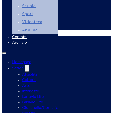
Scuola
Sport
Videoteca
Annunci
Cerca
Contatti
Archivio
Homepage
Sezioni
Attualità
Cultura
Arte
Interviste
Lanuvio Life
Lariano Life
Giulianello/Cori Life