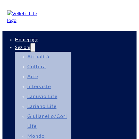
Homepage
Sezioni
Attualità
Cultura
Arte
Interviste
Lanuvio Life
Lariano Life
Giulianello/Cori
Life
Mondo