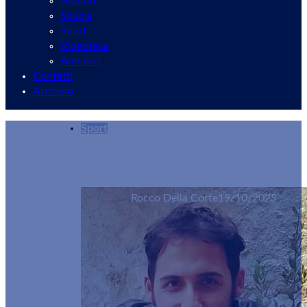
Mondo
Scuola
Sport
Videoteca
Annunci
Contatti
Archivio
Sport
Il Monte Mario riacciuffa la Vjs: allo “Scavo” è 1
Rocco Della Corte
19/10/2025