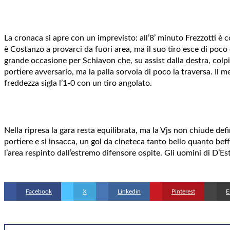
La cronaca si apre con un imprevisto: all’8’ minuto Frezzotti è c
è Costanzo a provarci da fuori area, ma il suo tiro esce di poco 
grande occasione per Schiavon che, su assist dalla destra, colp
portiere avversario, ma la palla sorvola di poco la traversa. I
freddezza sigla l’1-0 con un tiro angolato.
Nella ripresa la gara resta equilibrata, ma la Vjs non chiude d
portiere e si insacca, un gol da cineteca tanto bello quanto beff
l’area respinto dall’estremo difensore ospite. Gli uomini di D’Est
Facebook
X
Linkedin
Pinterest
E