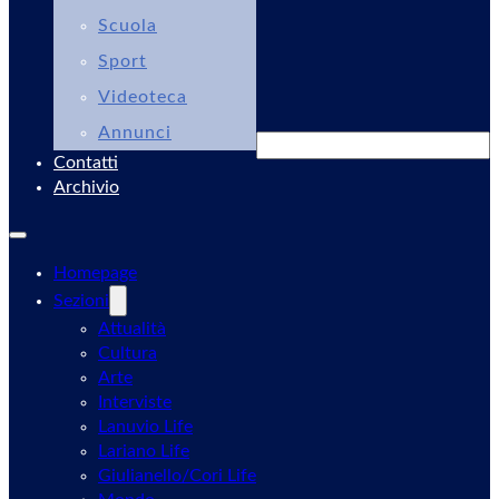
Scuola
Sport
Videoteca
Annunci
Cerca
Contatti
Archivio
Homepage
Sezioni
Attualità
Cultura
Arte
Interviste
Lanuvio Life
Lariano Life
Giulianello/Cori Life