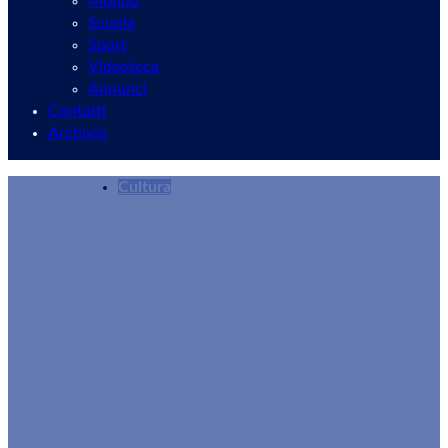
Mondo
Scuola
Sport
Videoteca
Annunci
Contatti
Archivio
Cultura
Il saggio della FAP: emozioni e applausi per il
Redazione
02/07/2026