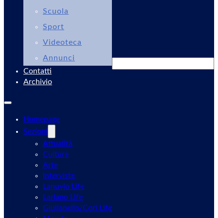
Scuola
Sport
Videoteca
Annunci
Cerca
Contatti
Archivio
Homepage
Sezioni
Attualità
Cultura
Arte
Interviste
Lanuvio Life
Lariano Life
Giulianello/Cori Life