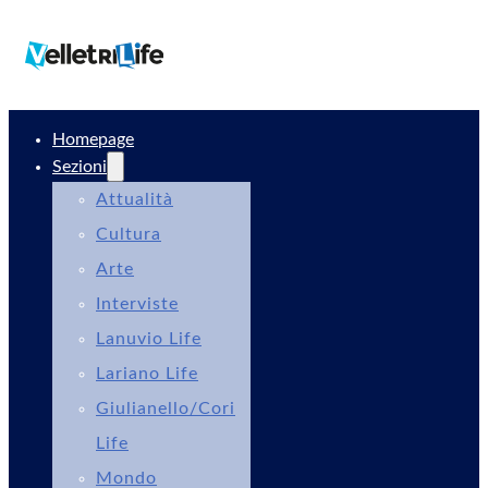
Homepage
Sezioni
Attualità
Cultura
Arte
Interviste
Lanuvio Life
Lariano Life
Giulianello/Cori
Life
Mondo