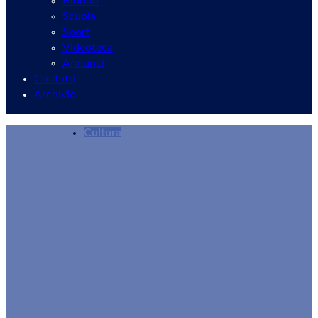
Mondo
Scuola
Sport
Videoteca
Annunci
Contatti
Archivio
Cultura
La Fondarc piange la scomparsa dell’avv. Lamb
Redazione
04/07/2025