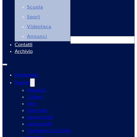
Scuola
Sport
Videoteca
Annunci
Cerca
Contatti
Archivio
Homepage
Sezioni
Attualità
Cultura
Arte
Interviste
Lanuvio Life
Lariano Life
Giulianello/Cori Life