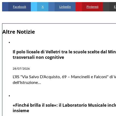
Facebook
X
Linkedin
Pinterest
E
Altre Notizie
Il polo liceale di Velletri tra le scuole scelte dal
trasversali non cognitive
28/07/2026
L'IIS "Via Salvo D'Acquisto, 69 – Mancinelli e Falconi" di V
dell'Istruzione…
«Finché brilla il sole»: il Laboratorio Musicale in
insieme