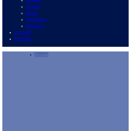
Mondo
Scuola
Sport
Videoteca
Annunci
Contatti
Archivio
Scuola
“La merenda green alla Scuola Zarfati: pane e o
Redazione
25/10/2025