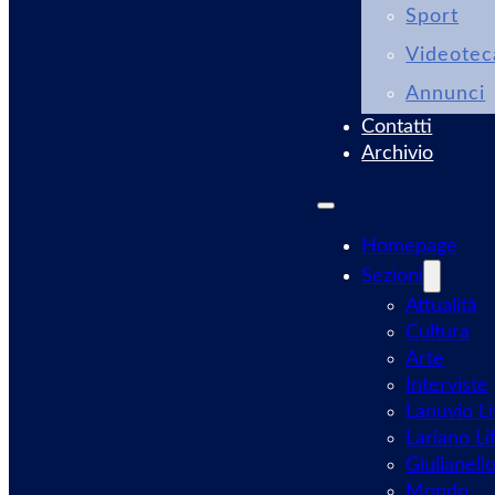
Sport
Videotec
Annunci
Contatti
Archivio
Homepage
Sezioni
Attualità
Cultura
Arte
Interviste
Lanuvio Li
Lariano Li
Giulianell
Mondo