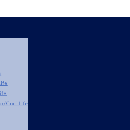
e
ife
ife
lo/Cori Life