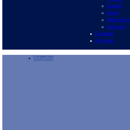
Scuola
Sport
Videoteca
Annunci
Contatti
Archivio
Attualità
La Spinosa e i Co
“Salvo il monumen
Redazione
11/07/2025