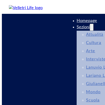
Homepage
Sezioni
Attualità
Cultura
Arte
Intervist
Lanuvio L
Lariano L
Giulianel
Mondo
Scuola