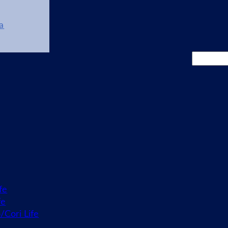
a
Cerca
fe
fe
o/Cori Life