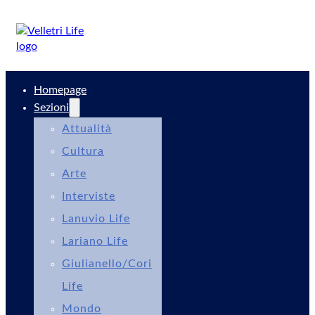
Homepage
Sezioni
Attualità
Cultura
Arte
Interviste
Lanuvio Life
Lariano Life
Giulianello/Cori
Life
Mondo