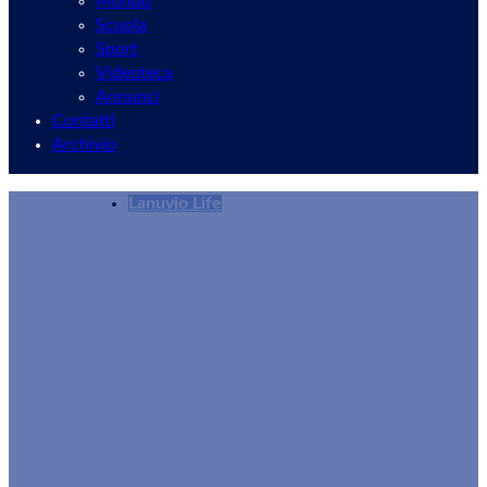
Mondo
Scuola
Sport
Videoteca
Annunci
Contatti
Archivio
Lanuvio Life
​Lanuvio, Patto Educativo di Comunità: presenta
Redazione
02/07/2026