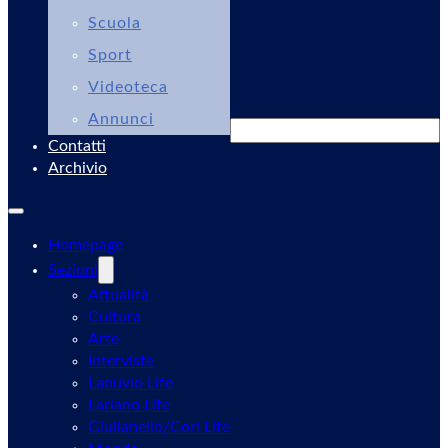
Scuola
Sport
Videoteca
Annunci
Cerca
Contatti
Archivio
Homepage
Sezioni
Attualità
Cultura
Arte
Interviste
Lanuvio Life
Lariano Life
Giulianello/Cori Life