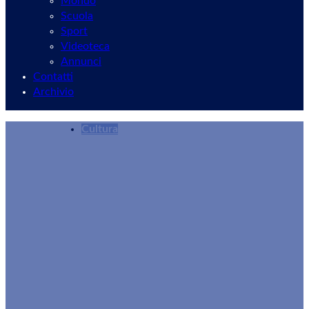
Mondo
Scuola
Sport
Videoteca
Annunci
Contatti
Archivio
Cultura
Leonardo Fibonacci, un matematico rivoluzio
Redazione
02/12/2025