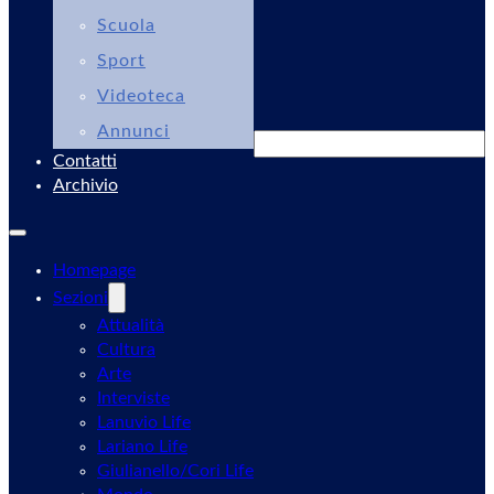
Scuola
Sport
Videoteca
Annunci
Cerca
Contatti
Archivio
Homepage
Sezioni
Attualità
Cultura
Arte
Interviste
Lanuvio Life
Lariano Life
Giulianello/Cori Life