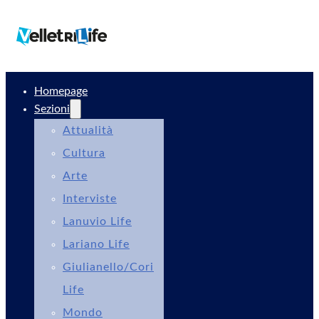
Homepage
Sezioni
Attualità
Cultura
Arte
Interviste
Lanuvio Life
Lariano Life
Giulianello/Cori
Life
Mondo