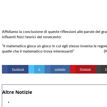
Affidiamo la conclusione di queste riflessioni alle parole del gr
influenti fisici teorici del novecento:
“Il matematico gioca un gioco in cui egli stesso inventa le regol
quelle che il matematico trova interessanti” (Paul 
Facebook
X
Linkedin
Pinterest
E
Altre Notizie