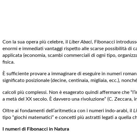
Con la sua opera più celebre, il
Liber Abaci
, Fibonacci introdusse
enormi e immediati vantaggi rispetto alle scarse possibilità di 
applicata (economia, scambi commerciali di ogni tipo, organizzaz
fisica.
È sufficiente provare a immaginare di eseguire in numeri romani 
significato posizionale (decine, centinaia, migliaia, ecc.), nonc
calcoli più complessi. Non è esagerato quindi affermare che “l’in
a metà del XX secolo. È davvero una rivoluzione” (C. Zeccara, i
Oltre ai fondamenti dell’aritmetica con i numeri indo-arabi, il
L
tipo “giochi matematici” e concetti più astratti legati a quella 
I numeri di Fibonacci in Natura