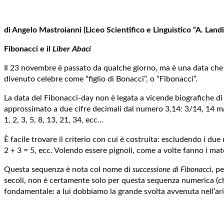
di Angelo Mastroianni (Liceo Scientifico e Linguistico “A. Landi
Fibonacci e il
Liber Abaci
Il 23 novembre è passato da qualche giorno, ma è una data che 
divenuto celebre come “figlio di Bonacci”, o “Fibonacci”.
La data del Fibonacci-day non è legata a vicende biografiche di
approssimato a due cifre decimali dal numero 3,14: 3/14, 14 marz
1, 2, 3, 5, 8, 13, 21, 34, ecc…
È facile trovare il criterio con cui è costruita: escludendo i du
2 + 3 = 5, ecc. Volendo essere pignoli, come a volte fanno i mate
Questa sequenza è nota col nome di
successione di Fibonacci
, p
secoli, non è certamente solo per questa sequenza numerica (che
fondamentale: a lui dobbiamo la grande svolta avvenuta nell’ar