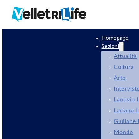
Homepage
Sezioni
Attualità
Cultura
Arte
Intervist
Lanuvio L
Lariano L
Giulianel
Mondo