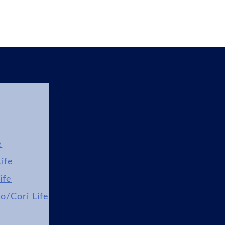
e
ife
ife
lo/Cori Life