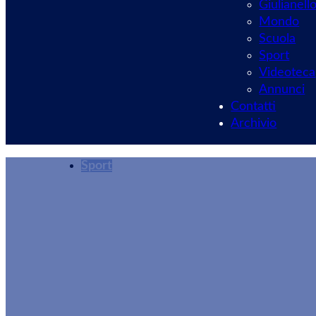
Giulianell
Mondo
Scuola
Sport
Videoteca
Annunci
Contatti
Archivio
Sport
Maratonina della 
Runners Castelli 
Ultramarathon