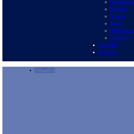
Giulianell
Mondo
Scuola
Sport
Videoteca
Annunci
Contatti
Archivio
Attualità
«Nel raccoglimento
Redazione
17/01/2026