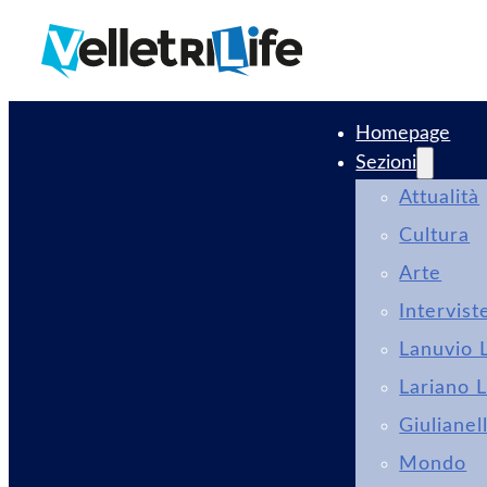
Homepage
Sezioni
Attualità
Cultura
Arte
Intervist
Lanuvio L
Lariano L
Giulianel
Mondo