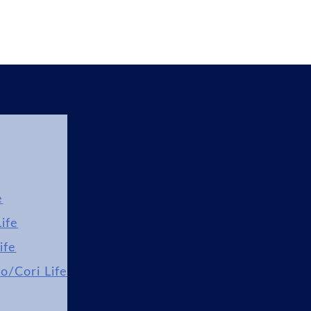
e
ife
ife
lo/Cori Life