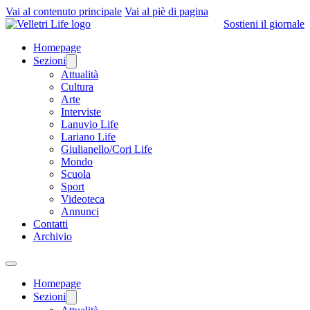
Vai al contenuto principale
Vai al piè di pagina
Sostieni il giornale
Homepage
Sezioni
Attualità
Cultura
Arte
Interviste
Lanuvio Life
Lariano Life
Giulianello/Cori Life
Mondo
Scuola
Sport
Videoteca
Annunci
Contatti
Archivio
Homepage
Sezioni