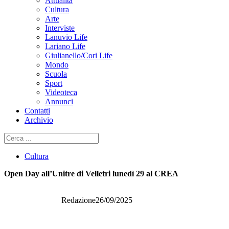
Attualità
Cultura
Arte
Interviste
Lanuvio Life
Lariano Life
Giulianello/Cori Life
Mondo
Scuola
Sport
Videoteca
Annunci
Contatti
Archivio
Cerca
Cultura
Open Day all’Unitre di Velletri lunedì 29 al CREA
Redazione
26/09/2025