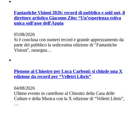
Fantastiche Visioni 2026: record di pubblico e sold out, il
direttore artistico Giacomo Zito: “Un’esperienza estiva
unica sull’asse dell’Appia
05/08/2026
Si è conclusa con numeri record e grande apprezzamento da
parte del pubblico la sedicesima edizione di "Fantastiche
Visioni", rassegna…
Pienone al Chiostro per Luca Carboni: si chiude una X
edizione da record per “Velletri Libris”
04/08/2026
Ultimo evento in cartellone al Chiostro della Casa delle
Culture e della Musica con la X edizione di “Velletri Libris”,
…