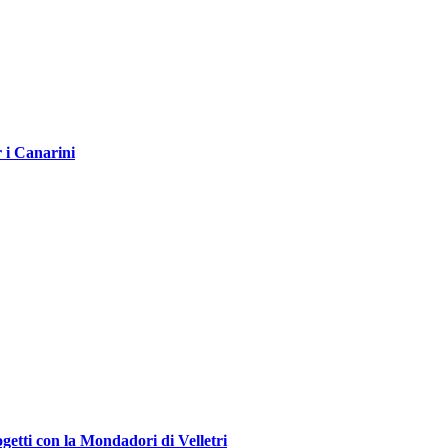
r i Canarini
ogetti con la Mondadori di Velletri