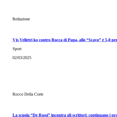
Redazione
Vjs Velletri ko contro Rocca di Papa, allo “Scavo” è 5-0 pe
Sport
02/03/2025
Rocco Della Corte
La scuola “De Rossi” incontra gli scrittori: continuano i pr