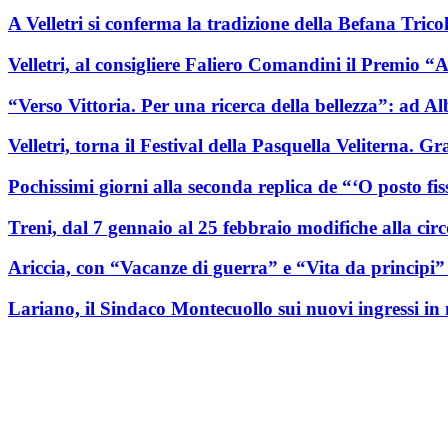
A Velletri si conferma la tradizione della Befana Tricolo
Velletri, al consigliere Faliero Comandini il Premio “
“Verso Vittoria. Per una ricerca della bellezza”: ad 
Velletri, torna il Festival della Pasquella Veliterna.
Pochissimi giorni alla seconda replica de “‘O posto fis
Treni, dal 7 gennaio al 25 febbraio modifiche alla ci
Ariccia, con “Vacanze di guerra” e “Vita da principi” 
Lariano, il Sindaco Montecuollo sui nuovi ingressi i