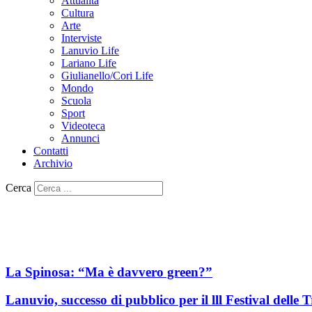
Attualità
Cultura
Arte
Interviste
Lanuvio Life
Lariano Life
Giulianello/Cori Life
Mondo
Scuola
Sport
Videoteca
Annunci
Contatti
Archivio
Cerca
La Spinosa: “Ma è davvero green?”
Lanuvio, successo di pubblico per il lll Festival delle T