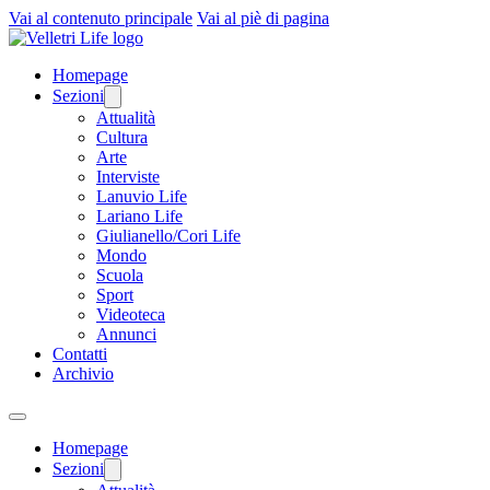
Vai al contenuto principale
Vai al piè di pagina
Homepage
Sezioni
Attualità
Cultura
Arte
Interviste
Lanuvio Life
Lariano Life
Giulianello/Cori Life
Mondo
Scuola
Sport
Videoteca
Annunci
Contatti
Archivio
Homepage
Sezioni