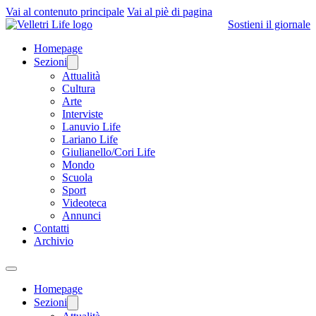
Vai al contenuto principale
Vai al piè di pagina
Sostieni il giornale
Homepage
Sezioni
Attualità
Cultura
Arte
Interviste
Lanuvio Life
Lariano Life
Giulianello/Cori Life
Mondo
Scuola
Sport
Videoteca
Annunci
Contatti
Archivio
Homepage
Sezioni