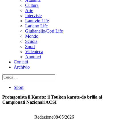
Attualità
Cultura
Arte
Interviste
Lanuvio Life
Lariano Life
Giulianello/Cori Life
Mondo
Scuola
Sport
Videoteca
Annunci
Contatti
Archivio
Cerca
Sport
Protagonista il Karate: il Toukon karate-do brilla ai
Campionati Nazionali ACSI
Redazione
08/05/2026