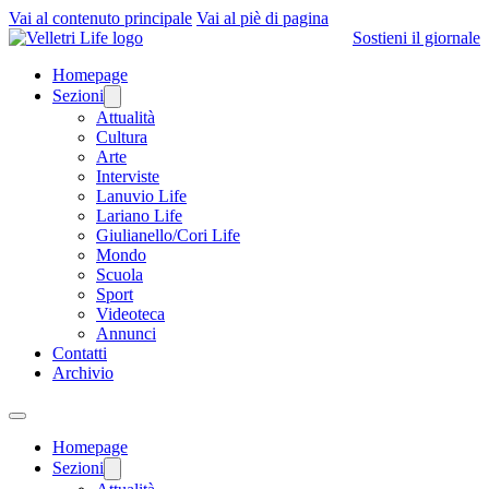
Vai al contenuto principale
Vai al piè di pagina
Sostieni il giornale
Homepage
Sezioni
Attualità
Cultura
Arte
Interviste
Lanuvio Life
Lariano Life
Giulianello/Cori Life
Mondo
Scuola
Sport
Videoteca
Annunci
Contatti
Archivio
Homepage
Sezioni