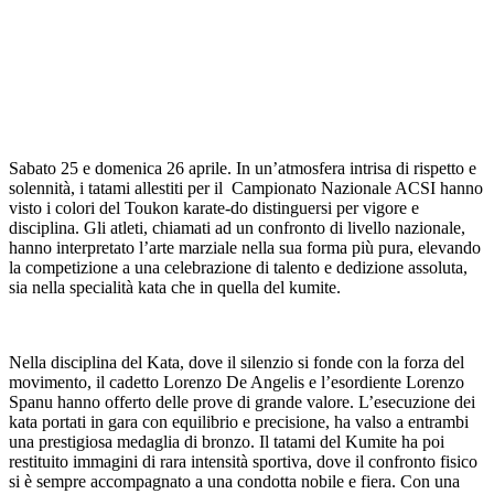
Sabato 25 e domenica 26 aprile. In un’atmosfera intrisa di rispetto e
solennità, i tatami allestiti per il Campionato Nazionale ACSI hanno
visto i colori del Toukon karate-do distinguersi per vigore e
disciplina. Gli atleti, chiamati ad un confronto di livello nazionale,
hanno interpretato l’arte marziale nella sua forma più pura, elevando
la competizione a una celebrazione di talento e dedizione assoluta,
sia nella specialità kata che in quella del kumite.
Nella disciplina del Kata, dove il silenzio si fonde con la forza del
movimento, il cadetto Lorenzo De Angelis e l’esordiente Lorenzo
Spanu hanno offerto delle prove di grande valore. L’esecuzione dei
kata portati in gara con equilibrio e precisione, ha valso a entrambi
una prestigiosa medaglia di bronzo. Il tatami del Kumite ha poi
restituito immagini di rara intensità sportiva, dove il confronto fisico
si è sempre accompagnato a una condotta nobile e fiera. Con una