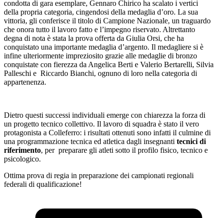
condotta di gara esemplare, Gennaro Chirico ha scalato i vertici
della propria categoria, cingendosi della medaglia d’oro. La sua
vittoria, gli conferisce il titolo di Campione Nazionale, un traguardo
che onora tutto il lavoro fatto e l’impegno riservato. Altrettanto
degna di nota è stata la prova offerta da Giulia Orsi, che ha
conquistato una importante medaglia d’argento. Il medagliere si è
infine ulteriormente impreziosito grazie alle medaglie di bronzo
conquistate con fierezza da Angelica Berti e Valerio Bertarelli, Silvia
Palleschi e Riccardo Bianchi, ognuno di loro nella categoria di
appartenenza.
Dietro questi successi individuali emerge con chiarezza la forza di
un progetto tecnico collettivo. Il lavoro di squadra è stato il vero
protagonista a Colleferro: i risultati ottenuti sono infatti il culmine di
una programmazione tecnica ed atletica dagli insegnanti
tecnici di
riferimento
, per preparare gli atleti sotto il profilo fisico, tecnico e
psicologico.
Ottima prova di regia in preparazione dei campionati regionali
federali di qualificazione!