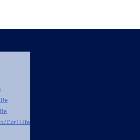
e
ife
ife
lo/Cori Life