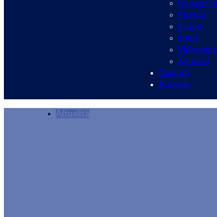
Giulianell
Mondo
Scuola
Sport
Videoteca
Annunci
Contatti
Archivio
Attualità
Solidarietà, oggi 
dell’Ospedale di V