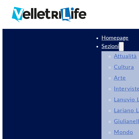
Homepage
Sezioni
Attualità
Cultura
Arte
Intervist
Lanuvio L
Lariano L
Giulianel
Mondo