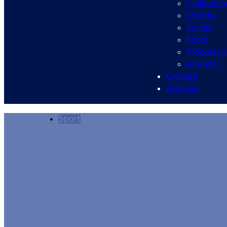
Giulianell
Mondo
Scuola
Sport
Videoteca
Annunci
Contatti
Archivio
Sport
Spedizione storica
Chianciano Terme