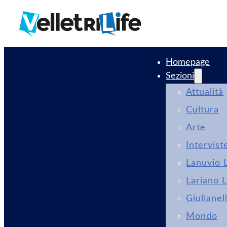
Homepage
Sezioni
Attualità
Cultura
Arte
Intervist
Lanuvio L
Lariano L
Giulianel
Mondo