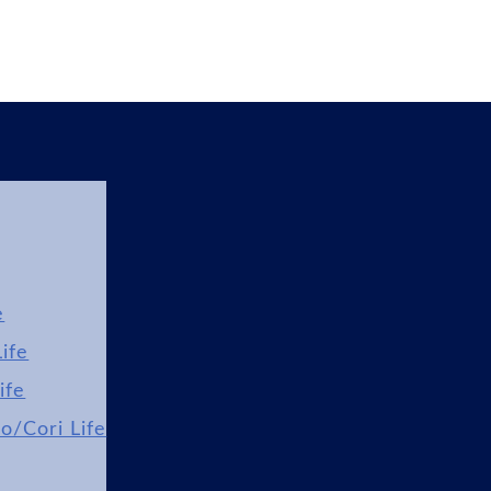
e
ife
ife
lo/Cori Life