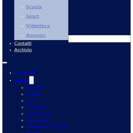
Scuola
Sport
Videoteca
Annunci
Cerca
Contatti
Archivio
Homepage
Sezioni
Attualità
Cultura
Arte
Interviste
Lanuvio Life
Lariano Life
Giulianello/Cori Life