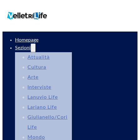
Homepage
Sezioni
Attualità
Cultura
Arte
Interviste
Lanuvio Life
Lariano Life
Giulianello/Cori
Life
Mondo