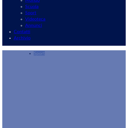
Mondo
Scuola
Sport
Videoteca
Annunci
Contatti
Archivio
Sport
Stasera le finali del Torneo “Cesare Ottaviano
Redazione
01/08/2025