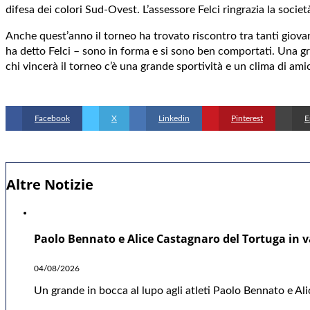
difesa dei colori Sud-Ovest. L’assessore Felci ringrazia la socie
Anche quest’anno il torneo ha trovato riscontro tra tanti giovan
ha detto Felci – sono in forma e si sono ben comportati. Una gra
chi vincerà il torneo c’è una grande sportività e un clima di amic
Facebook
X
Linkedin
Pinterest
E
Altre Notizie
Paolo Bennato e Alice Castagnaro del Tortuga in va
04/08/2026
Un grande in bocca al lupo agli atleti Paolo Bennato e A