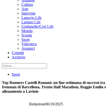
Attualità
Cultura
Arte
Interviste
Lanuvio Life
Lariano Life
Giulianello/Cori Life
Mondo
Scuola
Sport
Videoteca
Annunci
Contatti
Archivio
Cerca
Sport
Top Runners Castelli Romani: un fine settimana di successi tra
Ironman di Barcellona, Trento Half Marathon, Reggio Emilia e
allenamento a Lavinio
Redazione
06/10/2025