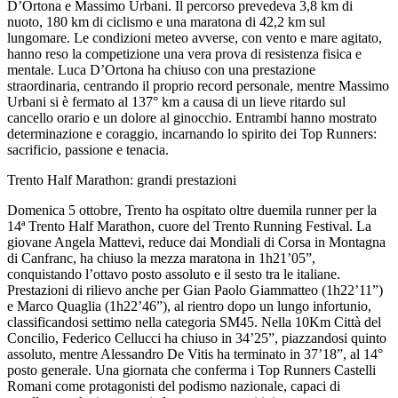
D’Ortona e Massimo Urbani. Il percorso prevedeva 3,8 km di
nuoto, 180 km di ciclismo e una maratona di 42,2 km sul
lungomare. Le condizioni meteo avverse, con vento e mare agitato,
hanno reso la competizione una vera prova di resistenza fisica e
mentale. Luca D’Ortona ha chiuso con una prestazione
straordinaria, centrando il proprio record personale, mentre Massimo
Urbani si è fermato al 137° km a causa di un lieve ritardo sul
cancello orario e un dolore al ginocchio. Entrambi hanno mostrato
determinazione e coraggio, incarnando lo spirito dei Top Runners:
sacrificio, passione e tenacia.
Trento Half Marathon: grandi prestazioni
Domenica 5 ottobre, Trento ha ospitato oltre duemila runner per la
14ª Trento Half Marathon, cuore del Trento Running Festival. La
giovane Angela Mattevi, reduce dai Mondiali di Corsa in Montagna
di Canfranc, ha chiuso la mezza maratona in 1h21’05”,
conquistando l’ottavo posto assoluto e il sesto tra le italiane.
Prestazioni di rilievo anche per Gian Paolo Giammatteo (1h22’11”)
e Marco Quaglia (1h22’46”), al rientro dopo un lungo infortunio,
classificandosi settimo nella categoria SM45. Nella 10Km Città del
Concilio, Federico Cellucci ha chiuso in 34’25”, piazzandosi quinto
assoluto, mentre Alessandro De Vitis ha terminato in 37’18”, al 14°
posto generale. Una giornata che conferma i Top Runners Castelli
Romani come protagonisti del podismo nazionale, capaci di