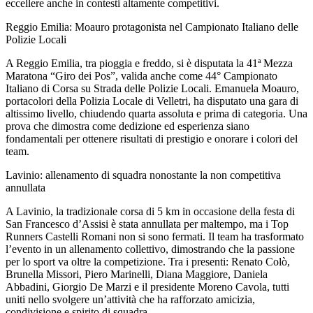
eccellere anche in contesti altamente competitivi.
Reggio Emilia: Moauro protagonista nel Campionato Italiano delle
Polizie Locali
A Reggio Emilia, tra pioggia e freddo, si è disputata la 41ª Mezza
Maratona “Giro dei Pos”, valida anche come 44° Campionato
Italiano di Corsa su Strada delle Polizie Locali. Emanuela Moauro,
portacolori della Polizia Locale di Velletri, ha disputato una gara di
altissimo livello, chiudendo quarta assoluta e prima di categoria. Una
prova che dimostra come dedizione ed esperienza siano
fondamentali per ottenere risultati di prestigio e onorare i colori del
team.
Lavinio: allenamento di squadra nonostante la non competitiva
annullata
A Lavinio, la tradizionale corsa di 5 km in occasione della festa di
San Francesco d’Assisi è stata annullata per maltempo, ma i Top
Runners Castelli Romani non si sono fermati. Il team ha trasformato
l’evento in un allenamento collettivo, dimostrando che la passione
per lo sport va oltre la competizione. Tra i presenti: Renato Colò,
Brunella Missori, Piero Marinelli, Diana Maggiore, Daniela
Abbadini, Giorgio De Marzi e il presidente Moreno Cavola, tutti
uniti nello svolgere un’attività che ha rafforzato amicizia,
condivisione e spirito di squadra.