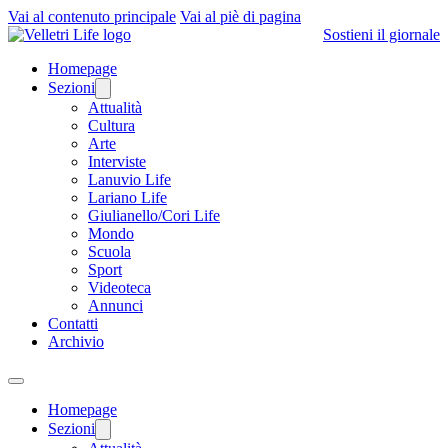
Vai al contenuto principale
Vai al piè di pagina
Sostieni il giornale
Homepage
Sezioni
Attualità
Cultura
Arte
Interviste
Lanuvio Life
Lariano Life
Giulianello/Cori Life
Mondo
Scuola
Sport
Videoteca
Annunci
Contatti
Archivio
Homepage
Sezioni