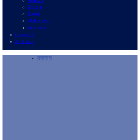
Mondo
Scuola
Sport
Videoteca
Annunci
Contatti
Archivio
Scuola
Un sorso di solidarietà per crescere sani e cons
Redazione
24/01/2026