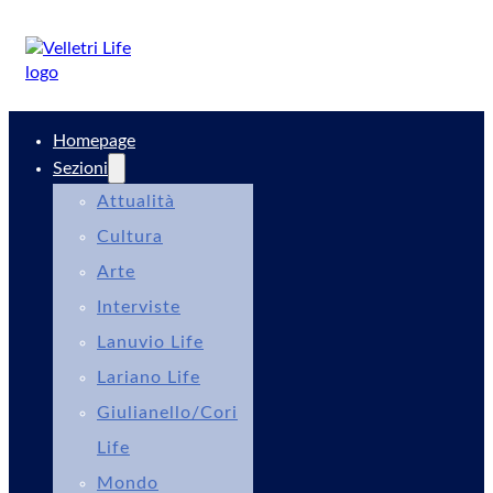
Homepage
Sezioni
Attualità
Cultura
Arte
Interviste
Lanuvio Life
Lariano Life
Giulianello/Cori
Life
Mondo