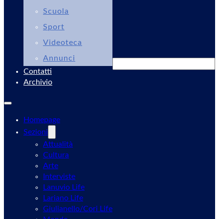
Scuola
Sport
Videoteca
Annunci
Cerca
Contatti
Archivio
Homepage
Sezioni
Attualità
Cultura
Arte
Interviste
Lanuvio Life
Lariano Life
Giulianello/Cori Life