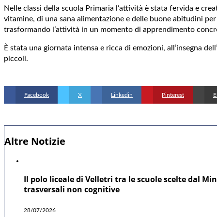
Nelle classi della scuola Primaria l’attività è stata fervida e cr
vitamine, di una sana alimentazione e delle buone abitudini per 
trasformando l’attività in un momento di apprendimento concret
È stata una giornata intensa e ricca di emozioni, all’insegna del
piccoli.
Facebook
X
Linkedin
Pinterest
E
Altre Notizie
Il polo liceale di Velletri tra le scuole scelte dal
trasversali non cognitive
28/07/2026