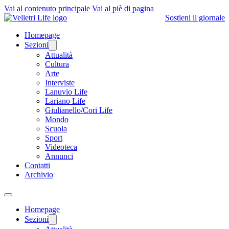
Vai al contenuto principale
Vai al piè di pagina
Sostieni il giornale
Homepage
Sezioni
Attualità
Cultura
Arte
Interviste
Lanuvio Life
Lariano Life
Giulianello/Cori Life
Mondo
Scuola
Sport
Videoteca
Annunci
Contatti
Archivio
Homepage
Sezioni