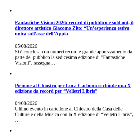
Fantastiche Visioni 2026: record di pubblico e sold out, il
direttore artistico Giacomo Zito: “Un’esperienza estiva
unica sull’asse dell’Appia
05/08/2026
Si è conclusa con numeri record e grande apprezzamento da
parte del pubblico la sedicesima edizione di "Fantastiche
Visioni", rassegna…
Pienone al Chiostro per Luca Carboni: si chiude una X
edizione da record per “Velletri Libris”
04/08/2026
Ultimo evento in cartellone al Chiostro della Casa delle
Culture e della Musica con la X edizione di “Velletri Libris”,
…