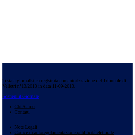
Testata giornalistica registrata con autorizzazione del Tribunale di
Velletri n°13/2013 in data 11-09-2013.
Sostieni il Giornale
Chi Siamo
Contatti
Note Legali
Codice di autoregolamentazione pubblicità elettorale