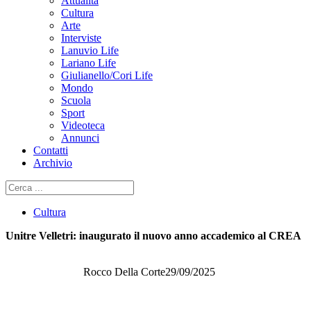
Attualità
Cultura
Arte
Interviste
Lanuvio Life
Lariano Life
Giulianello/Cori Life
Mondo
Scuola
Sport
Videoteca
Annunci
Contatti
Archivio
Cerca
Cultura
Unitre Velletri: inaugurato il nuovo anno accademico al CREA
Rocco Della Corte
29/09/2025