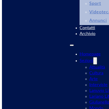
Sport
Videotec
Annunci
Contatti
Archivio
Homepage
Sezioni
Attualità
Cultura
Arte
Interviste
Lanuvio Li
Lariano Li
Giulianell
Mondo