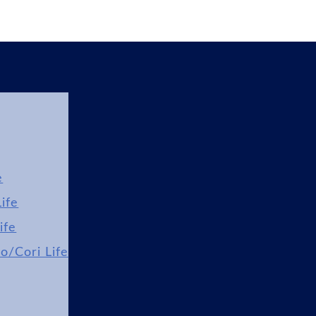
e
ife
ife
lo/Cori Life