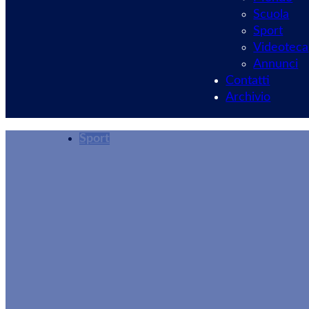
Scuola
Sport
Videoteca
Annunci
Contatti
Archivio
Sport
Velletri, boxe e 
Redazione
24/11/2025