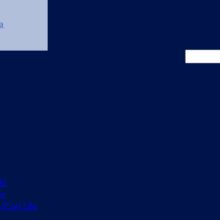
a
Cerca
fe
fe
o/Cori Life