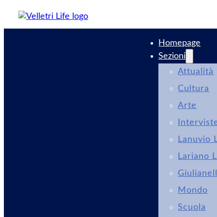
Homepage
Sezioni
Attualità
Cultura
Arte
Intervist
Lanuvio L
Lariano L
Giulianel
Mondo
Scuola