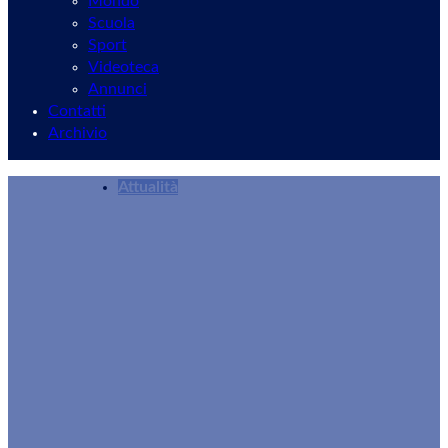
Mondo
Scuola
Sport
Videoteca
Annunci
Contatti
Archivio
Attualità
Velletri, grande partecipazione per la terza ed
Redazione
01/06/2026