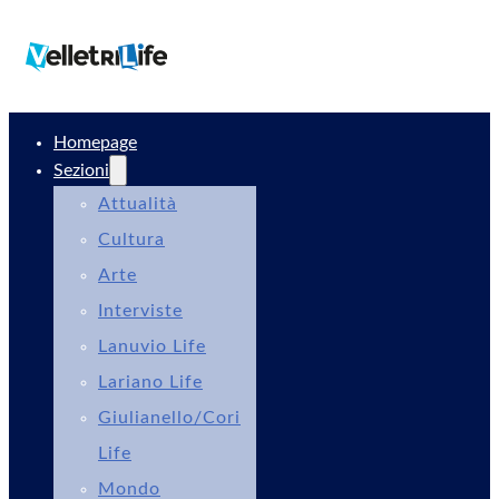
Homepage
Sezioni
Attualità
Cultura
Arte
Interviste
Lanuvio Life
Lariano Life
Giulianello/Cori
Life
Mondo