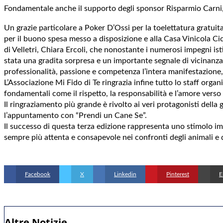
Fondamentale anche il supporto degli sponsor Risparmio Carni,
Un grazie particolare a Poker D’Ossi per la toelettatura gratuita 
per il buono spesa messo a disposizione e alla Casa Vinicola Cicc
di Velletri, Chiara Ercoli, che nonostante i numerosi impegni ist
stata una gradita sorpresa e un importante segnale di vicinanz
professionalità, passione e competenza l’intera manifestazione, 
L’Associazione Mi Fido di Te ringrazia infine tutto lo staff organ
fondamentali come il rispetto, la responsabilità e l’amore verso 
Il ringraziamento più grande è rivolto ai veri protagonisti della
l’appuntamento con “Prendi un Cane Se”.
Il successo di questa terza edizione rappresenta uno stimolo im
sempre più attenta e consapevole nei confronti degli animali e de
Facebook
X
Linkedin
Pinterest
E
Altre Notizie