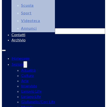
Scuola
Sport
Videoteca
Annunci
Cerca
Contatti
Archivio
Homepage
Sezioni
Attualità
Cultura
Arte
Interviste
Lanuvio Life
Lariano Life
Giulianello/Cori Life