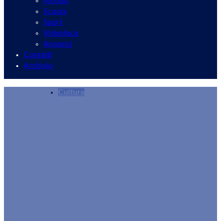
Mondo
Scuola
Sport
Videoteca
Annunci
Contatti
Archivio
Cultura
Velletri ha celebrato S. Antonio:” Nel segno del
Redazione
15/06/2026