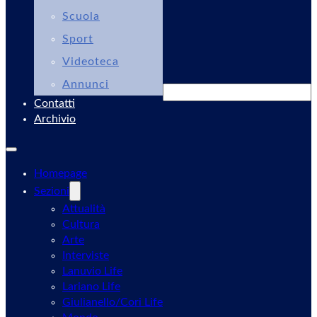
Scuola
Sport
Videoteca
Annunci
Cerca
Contatti
Archivio
Homepage
Sezioni
Attualità
Cultura
Arte
Interviste
Lanuvio Life
Lariano Life
Giulianello/Cori Life