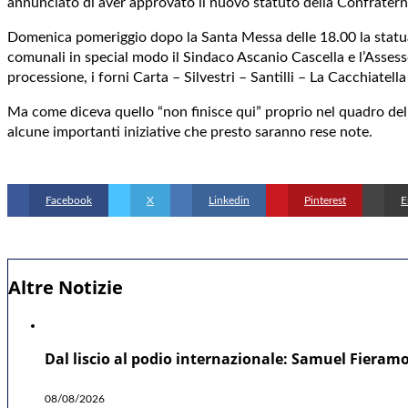
annunciato di aver approvato il nuovo statuto della Confraternit
Domenica pomeriggio dopo la Santa Messa delle 18.00 la statua è
comunali in special modo il Sindaco Ascanio Cascella e l’Assessor
processione, i forni Carta – Silvestri – Santilli – La Cacchiatell
Ma come diceva quello “non finisce qui” proprio nel quadro del 
alcune importanti iniziative che presto saranno rese note.
Facebook
X
Linkedin
Pinterest
E
Altre Notizie
Dal liscio al podio internazionale: Samuel Fieramo
08/08/2026