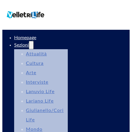
Homepage
Sezioni
Attualità
Cultura
Arte
Interviste
Lanuvio Life
Lariano Life
Giulianello/Cori
Life
Mondo