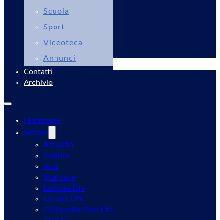
Scuola
Sport
Videoteca
Annunci
Cerca
Contatti
Archivio
Homepage
Sezioni
Attualità
Cultura
Arte
Interviste
Lanuvio Life
Lariano Life
Giulianello/Cori Life