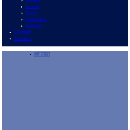
Mondo
Scuola
Sport
Videoteca
Annunci
Contatti
Archivio
Cultura
Velletri, il 12 dicembre la lezione-concerto de
Redazione
04/12/2025