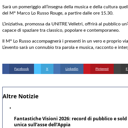
Sarà un pomeriggio all’insegna della musica e della cultura que
del M° Marco Lo Russo Rouge, a partire dalle ore 15.30.
L’iniziativa, promossa da UNITRE Velletri, offrirà al pubblico un
capace di spaziare tra classico, popolare e contemporaneo.
Il M° Lo Russo accompagnerà i presenti in un vero e proprio viag
L’evento sarà un connubio tra parola e musica, racconto e interpr
Facebook
X
Linkedin
Pinterest
E
Altre Notizie
Fantastiche Visioni 2026: record di pubblico e sold 
unica sull’asse dell’Appia