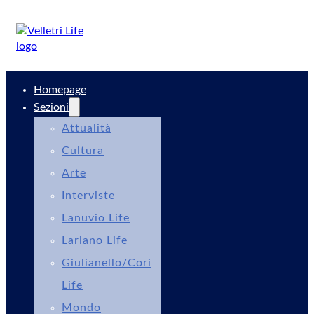
Homepage
Sezioni
Attualità
Cultura
Arte
Interviste
Lanuvio Life
Lariano Life
Giulianello/Cori
Life
Mondo