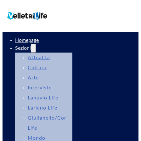
Homepage
Sezioni
Attualità
Cultura
Arte
Interviste
Lanuvio Life
Lariano Life
Giulianello/Cori
Life
Mondo