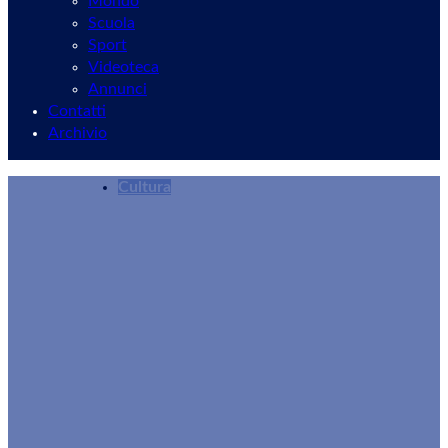
Mondo
Scuola
Sport
Videoteca
Annunci
Contatti
Archivio
Cultura
Velletri, in Auditorium “Conosci mia cugina? T
Redazione
17/09/2025