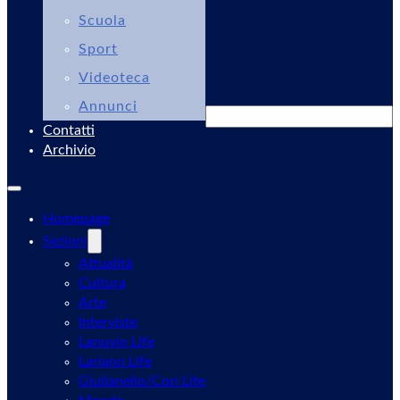
Scuola
Sport
Videoteca
Annunci
Cerca
Contatti
Archivio
Homepage
Sezioni
Attualità
Cultura
Arte
Interviste
Lanuvio Life
Lariano Life
Giulianello/Cori Life