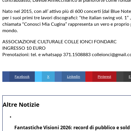
contrabbasso, Davide Annecchiarico al pianoforte come fondato
Nato nel 2015, con all’ attivo più di 600 concerti (dal Blue Not
per i suoi primi tre lavori discografici: “the italian swing vol.
chiamata “Conosci Mia Cugina” rappresenta un vero e proprio proge
mondo.
ASSOCIAZIONE CULTURALE COLLE IONCI FONDARC
INGRESSO 10 EURO
Prenotazioni: tel. e whatsapp 371.1508883 colleionci@gmail.
Facebook
X
Linkedin
Pinterest
E
Altre Notizie
Fantastiche Visioni 2026: record di pubblico e sold 