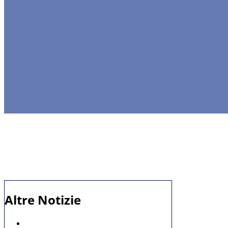
Altre Notizie