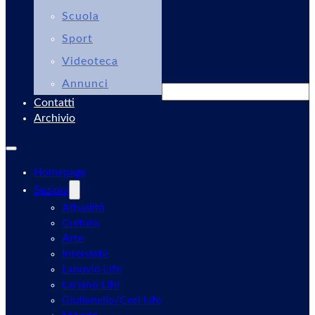
Scuola
Sport
Videoteca
Annunci
Cerca
Contatti
Archivio
Homepage
Sezioni
Attualità
Cultura
Arte
Interviste
Lanuvio Life
Lariano Life
Giulianello/Cori Life