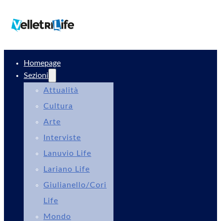
Homepage
Sezioni
Attualità
Cultura
Arte
Interviste
Lanuvio Life
Lariano Life
Giulianello/Cori
Life
Mondo