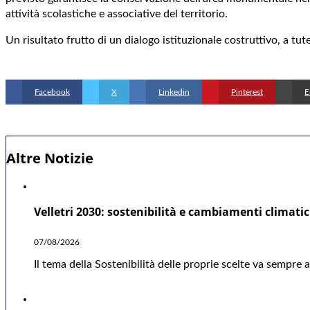
attività scolastiche e associative del territorio.
Un risultato frutto di un dialogo istituzionale costruttivo, a tu
Facebook
X
Linkedin
Pinterest
E
Altre Notizie
Velletri 2030: sostenibilità e cambiamenti climatic
07/08/2026
Il tema della Sostenibilità delle proprie scelte va sempre