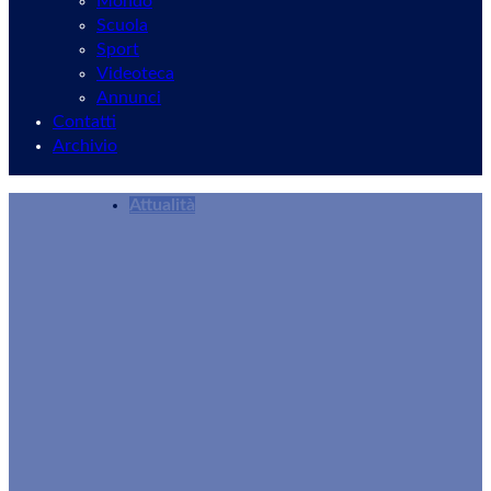
Mondo
Scuola
Sport
Videoteca
Annunci
Contatti
Archivio
Attualità
Velletri, novità per la valorizzazione del Mon
Redazione
11/07/2025