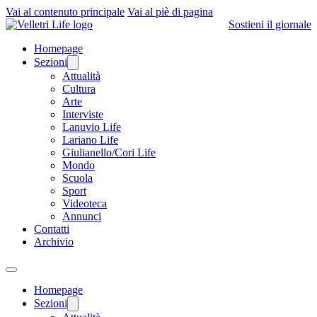
Vai al contenuto principale
Vai al piè di pagina
Sostieni il giornale
Homepage
Sezioni
Attualità
Cultura
Arte
Interviste
Lanuvio Life
Lariano Life
Giulianello/Cori Life
Mondo
Scuola
Sport
Videoteca
Annunci
Contatti
Archivio
Homepage
Sezioni