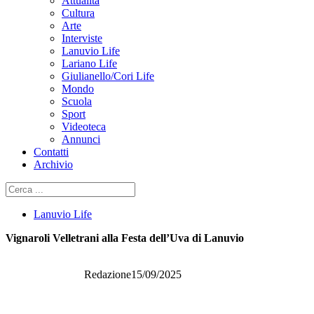
Attualità
Cultura
Arte
Interviste
Lanuvio Life
Lariano Life
Giulianello/Cori Life
Mondo
Scuola
Sport
Videoteca
Annunci
Contatti
Archivio
Cerca
Lanuvio Life
Vignaroli Velletrani alla Festa dell’Uva di Lanuvio
Redazione
15/09/2025