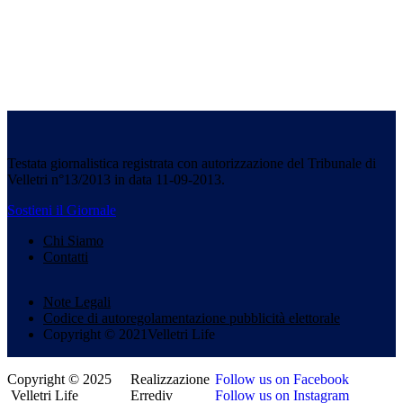
Testata giornalistica registrata con autorizzazione del Tribunale di
Velletri n°13/2013 in data 11-09-2013.
Sostieni il Giornale
Chi Siamo
Contatti
Note Legali
Codice di autoregolamentazione pubblicità elettorale
Copyright © 2021Velletri Life
Copyright © 2025
Realizzazione
Follow us on Facebook
Velletri Life
Errediv
Follow us on Instagram