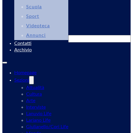
Scuola
Sport
Videoteca
Annunci
Cerca
Contatti
Archivio
Homepage
Sezioni
Attualità
Cultura
Arte
Interviste
Lanuvio Life
Lariano Life
Giulianello/Cori Life