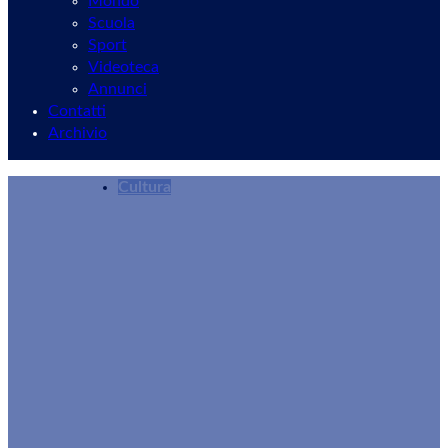
Mondo
Scuola
Sport
Videoteca
Annunci
Contatti
Archivio
Cultura
Vignaroli Velletrani: “Grazie a chi è venuto a tro
Redazione
23/09/2025