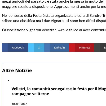
mezzi agricoli del passato c’è stata anche la messa in moto dei 
maggiore spazio a disposizione. Apprezzamenti anche per la mos
Nel contesto della Festa è stata organizzata a cura di Sandro Tr
stilare una classifica ma i due Vignaroli si sono ben difesi dis
L’Associazione Vignaroli Velletrani APS è felice di aver contribuit
Facebook
X
Linkedin
Pinterest
E
Altre Notizie
Velletri, la comunità senegalese in festa per il Ma
campagne veliterne
10/08/2026