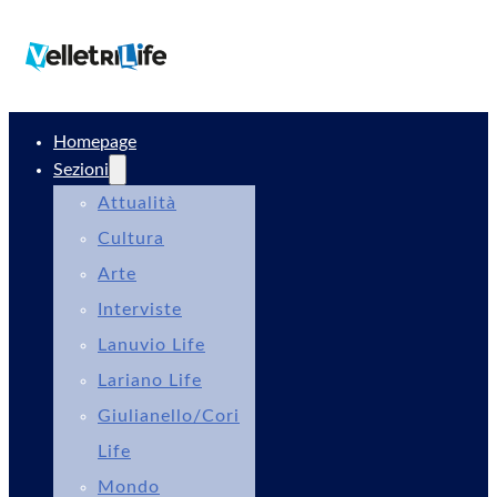
Homepage
Sezioni
Attualità
Cultura
Arte
Interviste
Lanuvio Life
Lariano Life
Giulianello/Cori
Life
Mondo