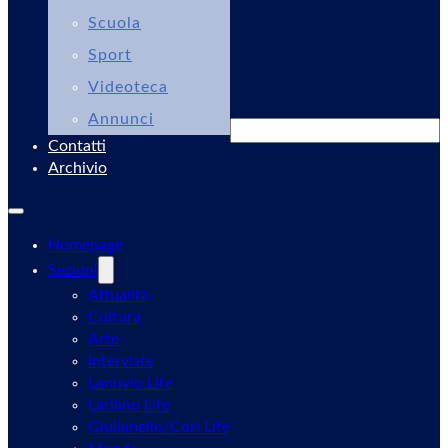
Scuola
Sport
Videoteca
Annunci
Cerca
Contatti
Archivio
Homepage
Sezioni
Attualità
Cultura
Arte
Interviste
Lanuvio Life
Lariano Life
Giulianello/Cori Life