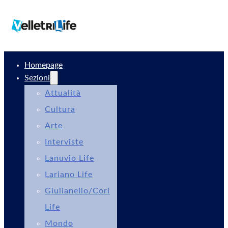
Homepage
Sezioni
Attualità
Cultura
Arte
Interviste
Lanuvio Life
Lariano Life
Giulianello/Cori
Life
Mondo