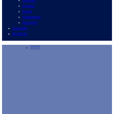
Mondo
Scuola
Sport
Videoteca
Annunci
Contatti
Archivio
Sport
Vjs Velletri, seconda sconfitta consecutiva: il
Rocco Della Corte
24/11/2025