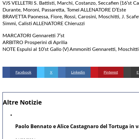
VJS VELLETRI S. Battisti, Marchi, Costanzo, Seccafien (16’st Caf
Durante, Moroni, Passaretta, Tomei ALLENATORE D’Este
BRAVETTA Paonessa, Fiore, Rossi, Carosini, Moschitti, J. Scafet
Simmi, Calisti ALLENATORE Chieruzzi
MARCATORI Gennaretti 7’st
ARBITRO Prosperini di Aprilia
NOTE Espulsi al 10’st Gallo (V) Ammoniti Gennaretti, Moschitti
Facebook
X
Linkedin
Pinterest
E
Altre Notizie
Paolo Bennato e Alice Castagnaro del Tortuga in va