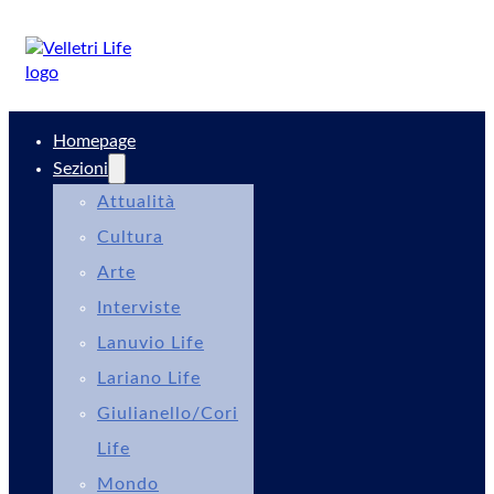
Homepage
Sezioni
Attualità
Cultura
Arte
Interviste
Lanuvio Life
Lariano Life
Giulianello/Cori
Life
Mondo