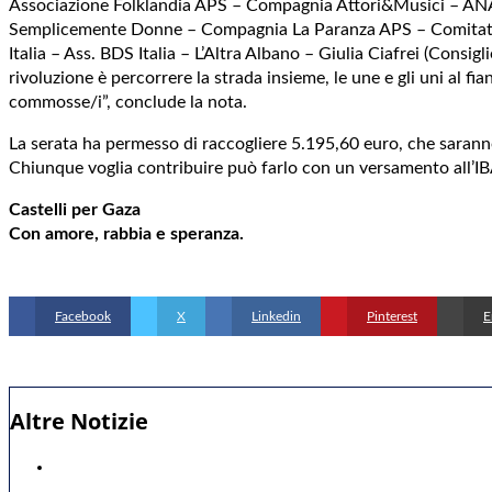
Associazione Folklandia APS – Compagnia Attori&Musici – ANAI
Semplicemente Donne – Compagnia La Paranza APS – Comitato 
Italia – Ass. BDS Italia – L’Altra Albano – Giulia Ciafrei (Consig
rivoluzione è percorrere la strada insieme, le une e gli uni al fia
commosse/i”, conclude la nota.
La serata ha permesso di raccogliere 5.195,60 euro, che saranno
Chiunque voglia contribuire può farlo con un versamento all’I
Castelli per Gaza
Con amore, rabbia e speranza.
Facebook
X
Linkedin
Pinterest
E
Altre Notizie