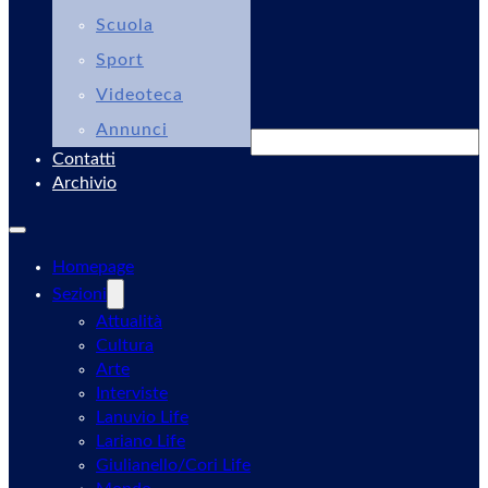
Scuola
Sport
Videoteca
Annunci
Cerca
Contatti
Archivio
Homepage
Sezioni
Attualità
Cultura
Arte
Interviste
Lanuvio Life
Lariano Life
Giulianello/Cori Life