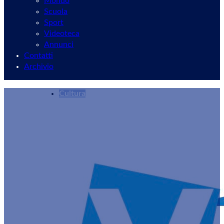
Mondo
Scuola
Sport
Videoteca
Annunci
Contatti
Archivio
Cultura
“Voci per la Palestina”: una comunità viva ha 
Redazione
23/07/2025