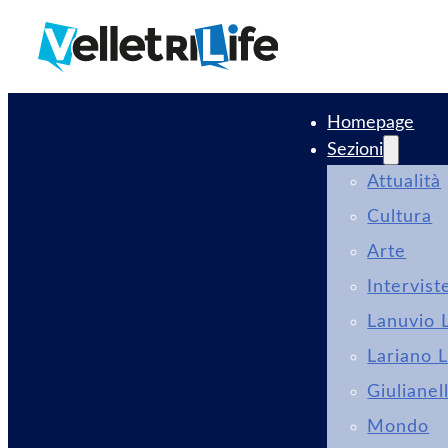
Homepage
Sezioni
Attualità
Cultura
Arte
Intervist
Lanuvio L
Lariano L
Giulianel
Mondo