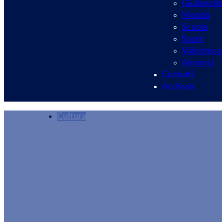
Giulianell
Mondo
Scuola
Sport
Videoteca
Annunci
Contatti
Archivio
Cultura
Ariccia, una stagi
Visioni” al Parco 
Alessandro Bergon