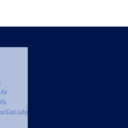
e
ife
ife
lo/Cori Life