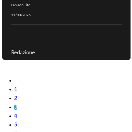
Lanuvio Life
11/03/2026
Redazione
1
2
3
4
5