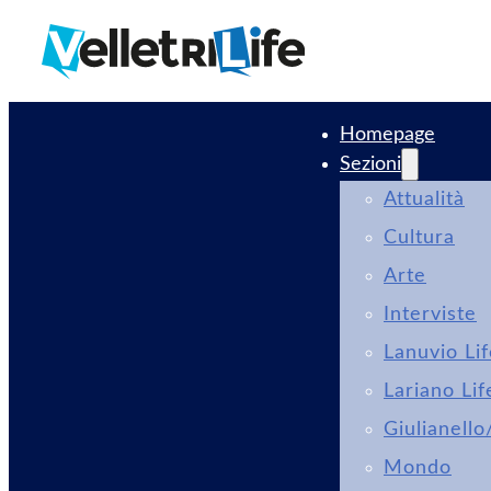
Homepage
Sezioni
Attualità
Cultura
Arte
Interviste
Lanuvio Li
Lariano Lif
Giulianello
Mondo