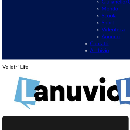
Giulianello/C
Mondo
Scuola
Sport
Videoteca
Annunci
Contatti
Archivio
Velletri Life